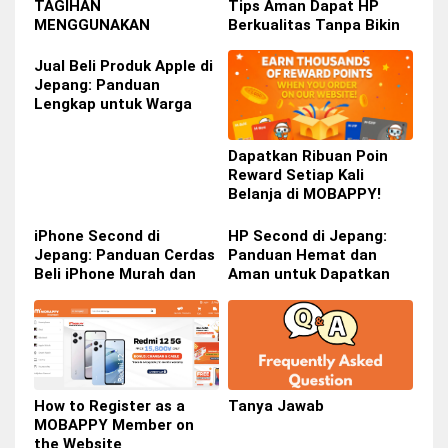
TAGIHAN
Tips Aman Dapat HP
MENGGUNAKAN
Berkualitas Tanpa Bikin
SMARTPIT DI COMBINI
Dompet Bolong
Jual Beli Produk Apple di
Jepang: Panduan
Lengkap untuk Warga
Indonesia di Jepang
Dapatkan Ribuan Poin
Reward Setiap Kali
Belanja di MOBAPPY!
iPhone Second di
HP Second di Jepang:
Jepang: Panduan Cerdas
Panduan Hemat dan
Beli iPhone Murah dan
Aman untuk Dapatkan
Berkualitas
Smartphone Impian
How to Register as a
Tanya Jawab
MOBAPPY Member on
the Website