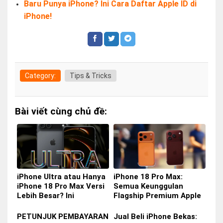
Baru Punya iPhone? Ini Cara Daftar Apple ID di
iPhone!
Category:
Tips & Tricks
Bài viết cùng chủ đề:
iPhone Ultra atau Hanya
iPhone 18 Pro Max:
iPhone 18 Pro Max Versi
Semua Keunggulan
Lebih Besar? Ini
Flagship Premium Apple
Perbedaan yang Perlu
yang Siap Hadir Tahun Ini
Anda Ketahui
PETUNJUK PEMBAYARAN
Jual Beli iPhone Bekas: