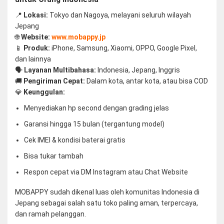
📍
Lokasi:
Tokyo dan Nagoya, melayani seluruh wilayah
Jepang
🌐
Website:
www.mobappy.jp
📱
Produk:
iPhone, Samsung, Xiaomi, OPPO, Google Pixel,
dan lainnya
🗣️
Layanan Multibahasa:
Indonesia, Jepang, Inggris
🚚
Pengiriman Cepat:
Dalam kota, antar kota, atau bisa COD
💎
Keunggulan:
Menyediakan hp second dengan grading jelas
Garansi hingga 15 bulan (tergantung model)
Cek IMEI & kondisi baterai gratis
Bisa tukar tambah
Respon cepat via DM Instagram atau Chat Website
MOBAPPY sudah dikenal luas oleh komunitas Indonesia di
Jepang sebagai salah satu toko paling aman, terpercaya,
dan ramah pelanggan.