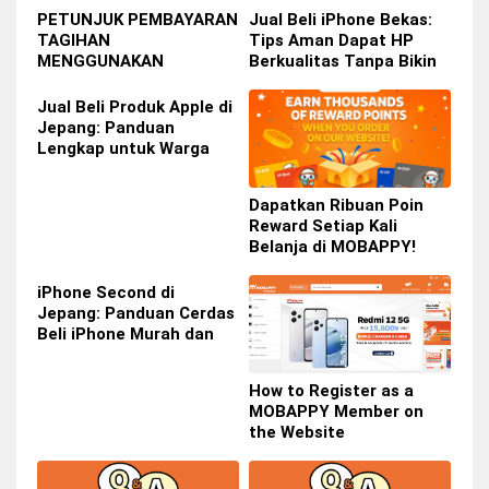
Anda Ketahui
PETUNJUK PEMBAYARAN
Jual Beli iPhone Bekas:
TAGIHAN
Tips Aman Dapat HP
MENGGUNAKAN
Berkualitas Tanpa Bikin
SMARTPIT DI COMBINI
Dompet Bolong
Jual Beli Produk Apple di
Jepang: Panduan
Lengkap untuk Warga
Indonesia di Jepang
Dapatkan Ribuan Poin
Reward Setiap Kali
Belanja di MOBAPPY!
iPhone Second di
Jepang: Panduan Cerdas
Beli iPhone Murah dan
Berkualitas
How to Register as a
MOBAPPY Member on
the Website