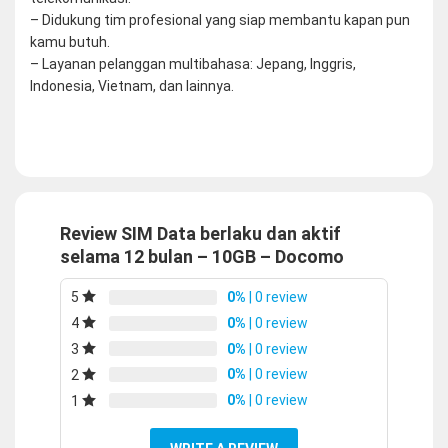
– Didukung tim profesional yang siap membantu kapan pun
kamu butuh.
– Layanan pelanggan multibahasa: Jepang, Inggris,
Indonesia, Vietnam, dan lainnya.
Review SIM Data berlaku dan aktif
selama 12 bulan – 10GB – Docomo
0%
| 0 review
5
0%
| 0 review
4
0%
| 0 review
3
0%
| 0 review
2
0%
| 0 review
1