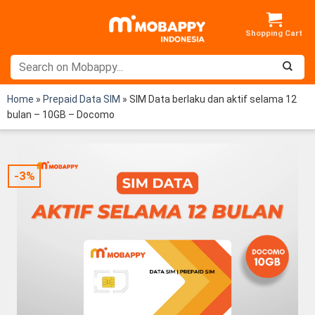
Skip
to
content
Home
»
Prepaid Data SIM
»
SIM Data berlaku dan aktif selama 12
bulan – 10GB – Docomo
-3%