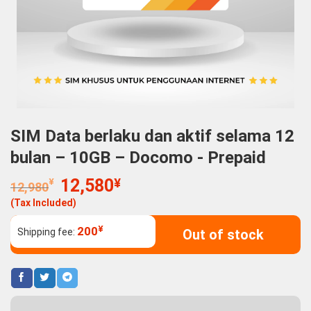
SIM Data berlaku dan aktif selama 12
bulan – 10GB – Docomo - Prepaid
Original
Current
¥
12,580
¥
12,980
price
price
(Tax Included)
was:
is:
12,980¥.
12,580¥.
¥
200
Shipping fee:
Out of stock