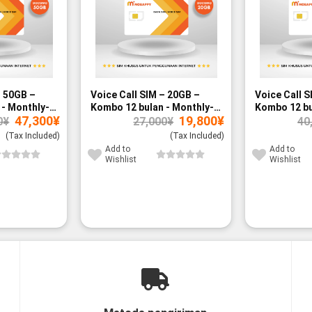
– 50GB –
Voice Call SIM – 20GB –
Voice Call S
- Monthly-
Kombo 12 bulan - Monthly-
Kombo 12 bu
Original
Current
Original
Current
47,300
¥
19,800
¥
paid
paid
0
¥
27,000
¥
40
price
price
price
price
was:
is:
was:
is:
(Tax Included)
(Tax Included)
60,000¥.
47,300¥.
27,000¥.
19,800¥.
Add to
Add to
Wishlist
Wishlist