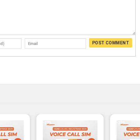
POST COMMENT
-27%
-23%