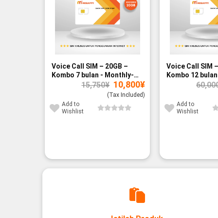
Voice Call SIM – 20GB –
Voice Call SIM 
Kombo 7 bulan - Monthly-
Kombo 12 bulan 
Original
Current
10,800
¥
paid
paid
15,750
¥
60,00
price
price
was:
is:
(Tax Included)
15,750¥.
10,800¥.
Add to
Add to
Wishlist
Wishlist