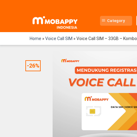
Skip
to
content
Category
Home
»
Voice Call SIM
»
Voice Call SIM – 33GB – Kombo
-26%