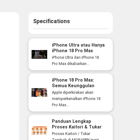
Specifications
iPhone Ultra atau Hanya
iPhone 18 Pro Max
Versi Lebih Besar? Ini
iPhone Ultra dan iPhone 18
Perbedaan yang Perlu
Pro Max dikabarkan...
Anda Ketahui
iPhone 18 Pro Max:
Semua Keunggulan
Flagship Premium Apple
Apple diperkirakan akan
yang Siap Hadir Tahun
memperkenalkan iPhone 18
Ini
Pro Max...
Panduan Lengkap
Proses Kaitori & Tukar
Tambah Smartphone di
Proses Kaitori / Tukar
MOBAPPY
Tambah di MOBAPPY Ingin...