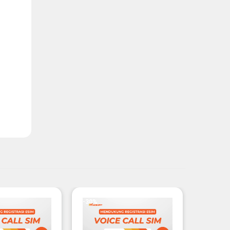
-30%
-22%