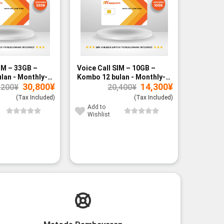
IM – 33GB –
Voice Call SIM – 10GB –
Voice Ca
lan - Monthly-
Kombo 12 bulan - Monthly-
Kombo 7 
Original
Current
Original
Current
30,800
¥
14,300
¥
paid
paid
,200
¥
20,400
¥
price
price
price
price
was:
is:
was:
is:
(Tax Included)
(Tax Included)
40,200¥.
30,800¥.
20,400¥.
14,300¥.
Add to
Add to
Wishlist
Wishli