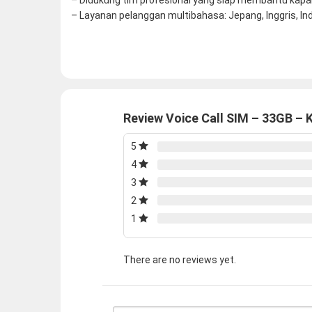
– Didukung tim profesional yang siap membantu kapa
– Layanan pelanggan multibahasa: Jepang, Inggris, In
Review Voice Call SIM – 33GB – 
5
4
3
2
1
There are no reviews yet.