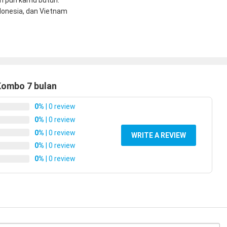
n pun kamu butuh.
donesia, dan Vietnam
Kombo 7 bulan
0%
| 0 review
0%
| 0 review
0%
| 0 review
WRITE A REVIEW
0%
| 0 review
0%
| 0 review