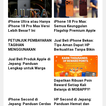
iPhone Ultra atau Hanya
iPhone 18 Pro Max:
iPhone 18 Pro Max Versi
Semua Keunggulan
Lebih Besar? Ini
Flagship Premium Apple
Perbedaan yang Perlu
yang Siap Hadir Tahun Ini
Anda Ketahui
PETUNJUK PEMBAYARAN
Jual Beli iPhone Bekas:
TAGIHAN
Tips Aman Dapat HP
MENGGUNAKAN
Berkualitas Tanpa Bikin
SMARTPIT DI COMBINI
Dompet Bolong
Jual Beli Produk Apple di
Jepang: Panduan
Lengkap untuk Warga
Indonesia di Jepang
Dapatkan Ribuan Poin
Reward Setiap Kali
Belanja di MOBAPPY!
iPhone Second di
HP Second di Jepang:
Jepang: Panduan Cerdas
Panduan Hemat dan