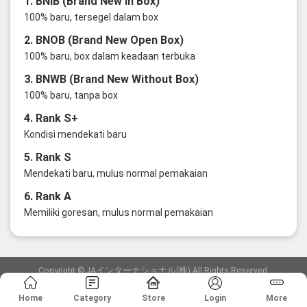
1. BNIB (Brand New in Box)
100% baru, tersegel dalam box
2. BNOB (Brand New Open Box)
100% baru, box dalam keadaan terbuka
3. BNWB (Brand New Without Box)
100% baru, tanpa box
4. Rank S+
Kondisi mendekati baru
5. Rank S
Mendekati baru, mulus normal pemakaian
6. Rank A
Memiliki goresan, mulus normal pemakaian
Copyright ©JAインターナショナル(株) All Rights Reserved.
愛知県公安委員会発行 古物商許可証 第6: 第541161905900号
Home
Category
Store
Login
More