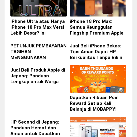
iPhone Ultra atau Hanya
iPhone 18 Pro Max:
iPhone 18 Pro Max Versi
Semua Keunggulan
Lebih Besar? Ini
Flagship Premium Apple
Perbedaan yang Perlu
yang Siap Hadir Tahun Ini
Anda Ketahui
PETUNJUK PEMBAYARAN
Jual Beli iPhone Bekas:
TAGIHAN
Tips Aman Dapat HP
MENGGUNAKAN
Berkualitas Tanpa Bikin
SMARTPIT DI COMBINI
Dompet Bolong
Jual Beli Produk Apple di
Jepang: Panduan
Lengkap untuk Warga
Indonesia di Jepang
Dapatkan Ribuan Poin
Reward Setiap Kali
Belanja di MOBAPPY!
HP Second di Jepang:
Panduan Hemat dan
Aman untuk Dapatkan