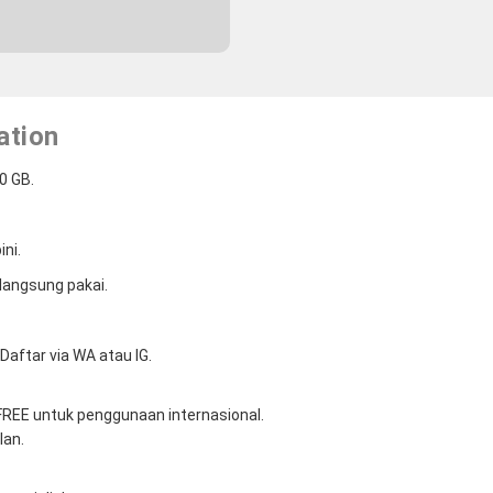
ation
50 GB.
ini.
langsung pakai.
Daftar via WA atau IG.
FREE untuk penggunaan internasional.
lan.