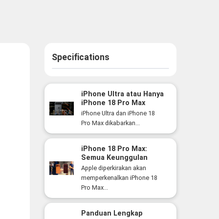
Specifications
iPhone Ultra atau Hanya
iPhone 18 Pro Max
Versi Lebih Besar? Ini
iPhone Ultra dan iPhone 18
Perbedaan yang Perlu
Pro Max dikabarkan...
Anda Ketahui
iPhone 18 Pro Max:
Semua Keunggulan
Flagship Premium Apple
Apple diperkirakan akan
yang Siap Hadir Tahun
memperkenalkan iPhone 18
Ini
Pro Max...
Panduan Lengkap