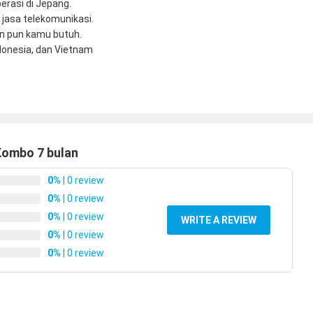
erasi di Jepang.
 jasa telekomunikasi.
n pun kamu butuh.
donesia, dan Vietnam
Kombo 7 bulan
0%
| 0 review
0%
| 0 review
0%
| 0 review
WRITE A REVIEW
0%
| 0 review
0%
| 0 review