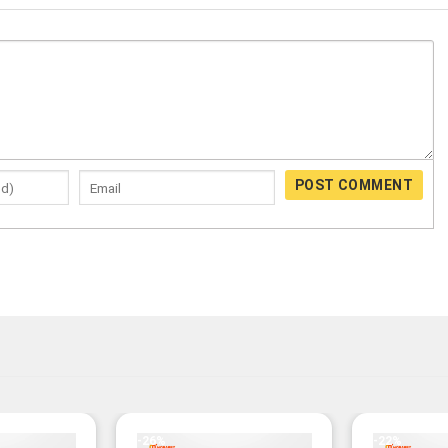
POST COMMENT
-26%
-22%