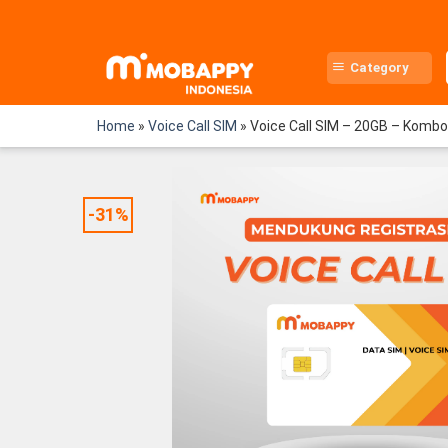
Skip
to
content
Category
Home
»
Voice Call SIM
»
Voice Call SIM – 20GB – Kombo
-31%