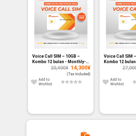
Voice Call SIM – 10GB –
Voice Call SIM 
Kombo 12 bulan - Monthly-
Kombo 12 bulan 
Original
Current
14,300
¥
paid
paid
20,400
¥
27,00
price
price
was:
is:
(Tax Included)
20,400¥.
14,300¥.
Add to
Add to
Wishlist
Wishlist