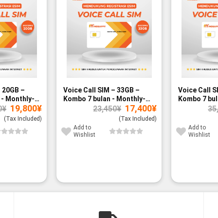
– 20GB –
Voice Call SIM – 33GB –
Voice Call S
- Monthly-
Kombo 7 bulan - Monthly-
Kombo 7 bul
Original
Current
Original
Current
19,800
¥
17,400
¥
paid
paid
0
¥
23,450
¥
35
price
price
price
price
was:
is:
was:
is:
(Tax Included)
(Tax Included)
27,000¥.
19,800¥.
23,450¥.
17,400¥.
Add to
Add to
Wishlist
Wishlist