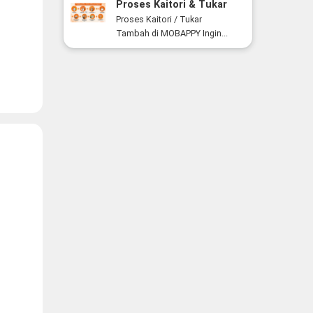
Proses Kaitori & Tukar
Tambah Smartphone di
Proses Kaitori / Tukar
MOBAPPY
Tambah di MOBAPPY Ingin...