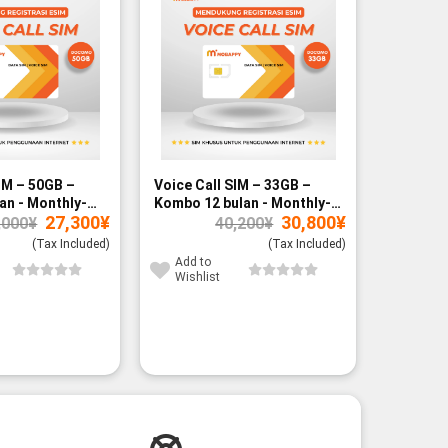
IM – 50GB –
Voice Call SIM – 33GB –
Voice Ca
an - Monthly-
Kombo 12 bulan - Monthly-
Kombo 12
Original
Current
Original
Current
27,300
¥
30,800
¥
paid
paid
,000
¥
40,200
¥
price
price
price
price
was:
is:
was:
is:
(Tax Included)
(Tax Included)
35,000¥.
27,300¥.
40,200¥.
30,800¥.
Add to
Add to
Wishlist
Wishli