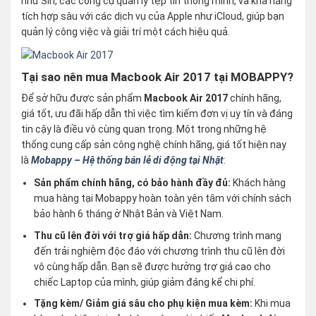
như Siri, các công cụ quản lý tệp tin thông minh, và khả năng
tích hợp sâu với các dịch vụ của Apple như iCloud, giúp bạn
quản lý công việc và giải trí một cách hiệu quả.
Tại sao nên mua Macbook Air 2017 tại MOBAPPY?
Để sở hữu được sản phẩm
Macbook Air 2017
chính hãng,
giá tốt, ưu đãi hấp dẫn thì việc tìm kiếm đơn vị uy tín và đáng
tin cậy là điều vô cùng quan trọng. Một trong những hệ
thống cung cấp sản công nghệ chính hãng, giá tốt hiện nay
là
Mobappy – Hệ thống bán lẻ di động tại Nhật
:
Sản phẩm chính hãng, có bảo hành đầy đủ:
Khách hàng
mua hàng tại Mobappy hoàn toàn yên tâm với chính sách
bảo hành 6 tháng ở Nhật Bản và Việt Nam.
Thu cũ lên đời với trợ giá hấp dẫn:
Chương trình mang
đến trải nghiệm độc đáo với chương trình thu cũ lên đời
vô cùng hấp dẫn. Bạn sẽ được hưởng trợ giá cao cho
chiếc Laptop của mình, giúp giảm đáng kể chi phí.
Tặng kèm/ Giảm giá sâu cho phụ kiện mua kèm:
Khi mua