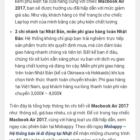
kèm phụ kiện tại cửa hàng cùng với chiếc
Macbook Air
2017
, bạn sẽ được hưởng ưu đãi hấp dẫn với mức giảm
giá sâu. Như vậy, khách hàng có thể trang bị cho chiếc
Laptop mới của mình bằng các phụ kiện chất lượng.
2 chi nhánh tại Nhật Bản, miễn phí giao hàng toàn Nhật
Bản:
Hệ thống không chỉ giúp bạn trải nghiệm trực tiếp
sản phẩm trước khi quyết định mua, mà còn đảm bảo
giao hàng nhanh chóng và tiện lợi. Bất kể bạn ở đâu,
chúng tôi sẽ luôn sẵn sàng phục vụ bạn với dịch vụ giao
hàng chất lượng và đáng tin cậy. Miễn phí phí giao hàng
trên toàn Nhật Bản (kể cả Okinawa và Hokkaido) khi lựa
chọn hình thức thanh toán chuyển khoản. Phí giao hàng
tại Việt Nam, quý khách hàng vui lòng thanh toán phí vận
chuyển 3,000¥ – 4,000¥.
Trên đây là tổng hợp thông tin chi tiết về
Macbook Air 2017
như: thông số, giá bao nhiêu, có gì mới. Để có trong tay chiếc
Macbook Air 2017
, cùng với hàng loạt ưu đãi hấp dẫn, xem
ngay các phiên bản tại Mobappy. Theo dõi ngay
Mobappy –
Hệ thống bán lẻ di động tại Nhật
để nhận những chương trình