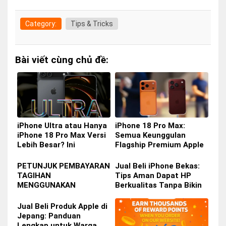
Category:
Tips & Tricks
Bài viết cùng chủ đề:
iPhone Ultra atau Hanya
iPhone 18 Pro Max:
iPhone 18 Pro Max Versi
Semua Keunggulan
Lebih Besar? Ini
Flagship Premium Apple
Perbedaan yang Perlu
yang Siap Hadir Tahun Ini
Anda Ketahui
PETUNJUK PEMBAYARAN
Jual Beli iPhone Bekas:
TAGIHAN
Tips Aman Dapat HP
MENGGUNAKAN
Berkualitas Tanpa Bikin
SMARTPIT DI COMBINI
Dompet Bolong
Jual Beli Produk Apple di
Jepang: Panduan
Lengkap untuk Warga