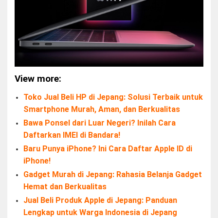
View more:
Toko Jual Beli HP di Jepang: Solusi Terbaik untuk
Smartphone Murah, Aman, dan Berkualitas
Bawa Ponsel dari Luar Negeri? Inilah Cara
Daftarkan IMEI di Bandara!
Baru Punya iPhone? Ini Cara Daftar Apple ID di
iPhone!
Gadget Murah di Jepang: Rahasia Belanja Gadget
Hemat dan Berkualitas
Jual Beli Produk Apple di Jepang: Panduan
Lengkap untuk Warga Indonesia di Jepang