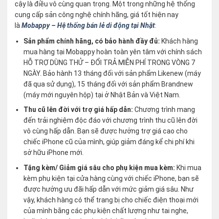
cậy là điều vô cùng quan trọng. Một trong những hệ thống
cung cấp sản công nghệ chính hãng, giá tốt hiện nay
là
Mobappy – Hệ thống bán lẻ di động tại Nhật
:
Sản phẩm chính hãng, có bảo hành đầy đủ:
Khách hàng
mua hàng tại Mobappy hoàn toàn yên tâm với chính sách
HỖ TRỢ DÙNG THỬ – ĐỔI TRẢ MIỄN PHÍ TRONG VÒNG 7
NGÀY. Bảo hành 13 tháng đối với sản phẩm Likenew (máy
đã qua sử dụng), 15 tháng đối với sản phẩm Brandnew
(máy mới nguyên hộp) tại ở Nhật Bản và Việt Nam.
Thu cũ lên đời với trợ giá hấp dẫn:
Chương trình mang
đến trải nghiệm độc đáo với chương trình thu cũ lên đời
vô cùng hấp dẫn. Bạn sẽ được hưởng trợ giá cao cho
chiếc iPhone cũ của mình, giúp giảm đáng kể chi phí khi
sở hữu iPhone mới.
Tặng kèm/ Giảm giá sâu cho phụ kiện mua kèm:
Khi mua
kèm phụ kiện tại cửa hàng cùng với chiếc iPhone, bạn sẽ
được hưởng ưu đãi hấp dẫn với mức giảm giá sâu. Như
vậy, khách hàng có thể trang bị cho chiếc điện thoại mới
của mình bằng các phụ kiện chất lượng như tai nghe,