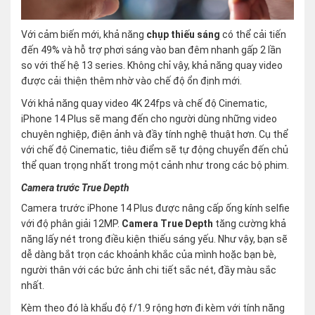
Với cảm biến mới, khả năng
chụp thiếu sáng
có thể cải tiến
đến 49% và hỗ trợ phơi sáng vào ban đêm nhanh gấp 2 lần
so với thế hệ 13 series. Không chỉ vậy, khả năng quay video
được cải thiện thêm nhờ vào chế độ ổn định mới.
Với khả năng quay video 4K 24fps và chế độ Cinematic,
iPhone 14 Plus sẽ mang đến cho người dùng những video
chuyên nghiệp, điện ảnh và đầy tính nghệ thuật hơn. Cụ thể
với chế độ Cinematic, tiêu điểm sẽ tự động chuyển đến chủ
thể quan trọng nhất trong một cảnh như trong các bộ phim.
Camera trước True Depth
Camera trước iPhone 14 Plus được nâng cấp ống kính selfie
với độ phân giải 12MP.
Camera True Depth
tăng cường khả
năng lấy nét trong điều kiện thiếu sáng yếu. Như vậy, bạn sẽ
dễ dàng bắt trọn các khoảnh khắc của mình hoặc bạn bè,
người thân với các bức ảnh chi tiết sắc nét, đầy màu sắc
nhất.
Kèm theo đó là khẩu độ f/1.9 rộng hơn đi kèm với tính năng