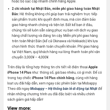
hoặc bộ sạc cáp nhanh chính hãng Apple.
2 chi nhánh tại Nhật Bản, miễn phí giao hàng toàn Nhật
Bản:
Hệ thống không chỉ giúp bạn trải nghiệm trực tiếp
sản phẩm trước khi quyết định mua, mà còn đảm bảo
giao hàng nhanh chóng và tiện lợi. Bất kể bạn ở đâu,
chúng tôi sẽ luôn sẵn sàng phục vụ bạn với dịch vụ giao
hàng chất lượng và đáng tin cậy. Miễn phí phí giao hàng
trên toàn Nhật Bản (kể cả Okinawa và Hokkaido) khi lựa
chọn hình thức thanh toán chuyển khoản. Phí giao hàng
tại Việt Nam, quý khách hàng vui lòng thanh toán phí vận
chuyển 3,000¥ – 4,000¥.
Trên đây là tổng hợp thông tin chi tiết về điện thoại
Apple
iPhone 14 Plus
như: thông số, giá bao nhiêu, có gì mới. Để có
trong tay chiếc
iPhone 14 Plus chính hãng
, cùng với hàng
loạt ưu đãi hấp dẫn, xem ngay các phiên bản tại Mobappy.
Theo dõi ngay
Mobappy – Hệ thống bán lẻ di động tại Nhật
để
nhận những chương trình ưu đãi đặc biệt và nhiều chính
sách giảm giá hấp dẫn!
View more: