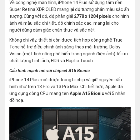
Về công nghệ màn hình, iPhone 14 Plus sử dụng tấm nền
Super Retina XDR OLED mang lại độ tương phản màu sắc ấn
tượng. Cùng với đó, độ phân giải
2778 x 1284 pixels
cho hình
ảnh và màu sắc chi tiết, độ chính xác cao, mang lại cho
người dùng cảm giác chân thực và sắc nét.
Không chỉ vậy, thiết bị còn được tích hợp công nghệ True
Tone hỗ trợ điều chỉnh ánh sáng theo môi trường, Dolby
Vision (một tính năng phổ biến trong ngành điện ảnh) tối ưu
chất lượng hình ảnh, HDR và Haptic Touch.
Cấu hình mạnh mẽ với chipset A15 Bionic
iPhone 14 Plus mới được trang bị chip và giữ nguyên cấu
hình như trên 13 Pro và 13 Pro Max. Chi tiết hơn, Apple đã
ứng dụng dòng CPU mang tên
Apple A15 Bionic
với 5 nhân
đồ hoạ.