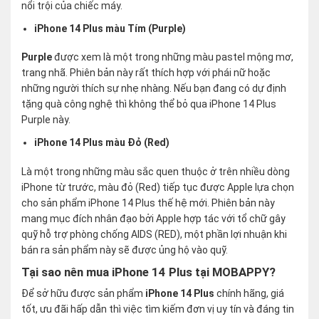
nổi trội của chiếc máy.
iPhone 14 Plus màu Tím (Purple)
Purple
được xem là một trong những màu pastel mộng mơ,
trang nhã. Phiên bản này rất thích hợp với phái nữ hoặc
những người thích sự nhẹ nhàng. Nếu bạn đang có dự định
tặng quà công nghệ thì không thể bỏ qua iPhone 14 Plus
Purple này.
iPhone 14 Plus màu Đỏ (Red)
Là một trong những màu sắc quen thuộc ở trên nhiều dòng
iPhone từ trước, màu đỏ (Red) tiếp tục được Apple lựa chọn
cho sản phẩm iPhone 14 Plus thế hệ mới. Phiên bản này
mang mục đích nhân đạo bởi Apple hợp tác với tổ chữ gây
quỹ hỗ trợ phòng chống AIDS (RED), một phần lợi nhuận khi
bán ra sản phẩm này sẽ được ủng hộ vào quỹ.
Tại sao nên mua iPhone 14 Plus tại MOBAPPY?
Để sở hữu được sản phẩm
iPhone 14 Plus
chính hãng, giá
tốt, ưu đãi hấp dẫn thì việc tìm kiếm đơn vị uy tín và đáng tin