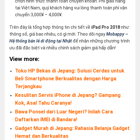
chọn hình thức thanh toán chuyển khoản. Phí giao hàng
tại Việt Nam, quý khách hàng vui lòng thanh toán phí vận
chuyển 3,000¥ – 4,000¥.
Trên đây là tổng hợp thông tin chi tiết về
iPad Pro 2018
như:
thông số, giá bao nhiêu, có gì mới. Theo dõi ngay
Mobappy –
Hệ thống bán lẻ di động tại Nhật
để nhận những chương trình
ưu đãi đặc biệt và nhiều chính sách giảm giá hấp dẫn!
View more:
Toko HP Bekas di Jepang: Solusi Cerdas untuk
Beli Smartphone Berkualitas dengan Harga
Terjangkau
Kesulitan Servis iPhone di Jepang? Gampang
Kok, Asal Tahu Caranya!
Bawa Ponsel dari Luar Negeri? Inilah Cara
Daftarkan IMEI di Bandara!
Gadget Murah di Jepang: Rahasia Belanja Gadget
Hemat dan Berkualitas