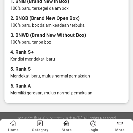
1. BNIB (Brand New in Box)
100% baru, tersegel dalam box
2. BNOB (Brand New Open Box)
100% baru, box dalam keadaan terbuka
3. BNWB (Brand New Without Box)
100% baru, tanpa box
4. Rank S+
Kondisi mendekati baru
5. Rank S
Mendekati baru, mulus normal pemakaian
6. Rank A
Memiliki goresan, mulus normal pemakaian
Copyright ©JAインターナショナル(株) All Rights Reserved.
愛知県公安委員会発行 古物商許可証 第6: 第541161905900号
Home
Category
Store
Login
More