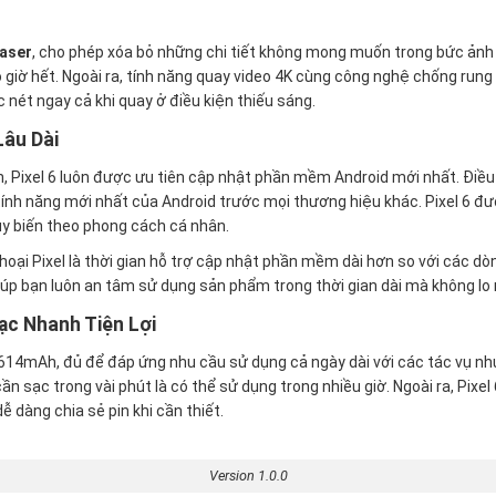
aser
, cho phép xóa bỏ những chi tiết không mong muốn trong bức ảnh 
 giờ hết. Ngoài ra, tính năng quay video 4K cùng công nghệ chống rung
ét ngay cả khi quay ở điều kiện thiếu sáng.
Lâu Dài
ển, Pixel 6 luôn được ưu tiên cập nhật phần mềm Android mới nhất. Điều
ính năng mới nhất của Android trước mọi thương hiệu khác. Pixel 6 đượ
ùy biến theo phong cách cá nhân.
thoại Pixel là thời gian hỗ trợ cập nhật phần mềm dài hơn so với các d
úp bạn luôn an tâm sử dụng sản phẩm trong thời gian dài mà không lo 
ạc Nhanh Tiện Lợi
 4,614mAh, đủ để đáp ứng nhu cầu sử dụng cả ngày dài với các tác vụ n
 cần sạc trong vài phút là có thể sử dụng trong nhiều giờ. Ngoài ra, Pixe
ễ dàng chia sẻ pin khi cần thiết.
Version 1.0.0