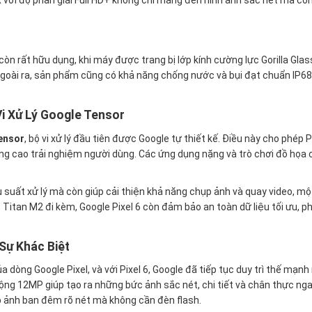
còn rất hữu dụng, khi máy được trang bị lớp kính cường lực Gorilla Gla
 Ngoài ra, sản phẩm cũng có khả năng chống nước và bụi đạt chuẩn IP6
Vi Xử Lý Google Tensor
ensor
, bộ vi xử lý đầu tiên được Google tự thiết kế. Điều này cho phép P
nâng cao trải nghiệm người dùng. Các ứng dụng nặng và trò chơi đồ họ
 suất xử lý mà còn giúp cải thiện khả năng chụp ảnh và quay video, 
 Titan M2 đi kèm, Google Pixel 6 còn đảm bảo an toàn dữ liệu tối ưu, p
Sự Khác Biệt
 dòng Google Pixel, và với Pixel 6, Google đã tiếp tục duy trì thế mạ
ộng 12MP giúp tạo ra những bức ảnh sắc nét, chi tiết và chân thực ngay
p ảnh ban đêm rõ nét mà không cần đèn flash.