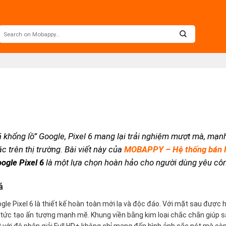
 khổng lồ” Google, Pixel 6 mang lại trải nghiệm mượt mà, mạn
c trên thị trường. Bài viết này của
MOBAPPY – Hệ thống bán lẻ
ogle Pixel 6
là một lựa chọn hoàn hảo cho người dùng yêu cô
á
le Pixel 6 là thiết kế hoàn toàn mới lạ và độc đáo. Với mặt sau được ho
ập tức tạo ấn tượng mạnh mẽ. Khung viền bằng kim loại chắc chắn giúp s
với độ phân giải Full HD+ không chỉ mang đến hình ảnh sắc nét mà còn