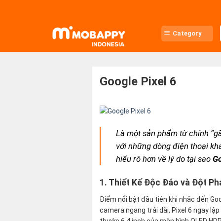
Skip
to
content
Category
Google Pixel 6
Là một sản phẩm từ chính “gã
với những dòng điện thoại khá
hiểu rõ hơn về lý do tại sao
Go
1. Thiết Kế Độc Đáo và Đột Ph
Điểm nổi bật đầu tiên khi nhắc đến Goog
camera ngang trải dài, Pixel 6 ngay l
thước 6.4 inch của màn hình OLED HDR 