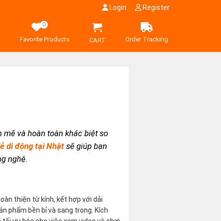
Login
Register
0
Favorite Products
Order Tracking
CART
h mẽ và hoàn toàn khác biệt so
 di động tại Nhật
sẽ giúp bạn
ng nghệ.
àn thiện từ kính, kết hợp với dải
ản phẩm bền bỉ và sang trọng. Kích
 tối ưu hóa cho việc xem video và chơi