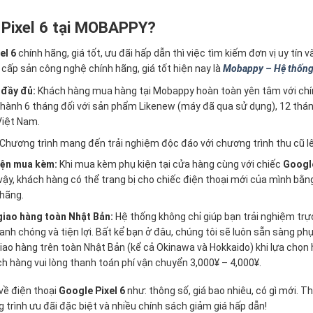
 Pixel 6 tại MOBAPPY?
el 6
chính hãng, giá tốt, ưu đãi hấp dẫn thì việc tìm kiếm đơn vị uy tín 
cấp sản công nghệ chính hãng, giá tốt hiện nay là
Mobappy – Hệ thống 
 đầy đủ:
Khách hàng mua hàng tại Mobappy hoàn toàn yên tâm với c
ành 6 tháng đối với sản phẩm Likenew (máy đã qua sử dụng), 12 thá
Việt Nam.
Chương trình mang đến trải nghiệm độc đáo với chương trình thu cũ lê
iện mua kèm:
Khi mua kèm phụ kiện tại cửa hàng cùng với chiếc
Google
ậy, khách hàng có thể trang bị cho chiếc điện thoại mới của mình bằn
 hãng.
 giao hàng toàn Nhật Bản:
Hệ thống không chỉ giúp bạn trải nghiệm trự
 chóng và tiện lợi. Bất kể bạn ở đâu, chúng tôi sẽ luôn sẵn sàng phụ
 giao hàng trên toàn Nhật Bản (kể cả Okinawa và Hokkaido) khi lựa chọ
ch hàng vui lòng thanh toán phí vận chuyển 3,000¥ – 4,000¥.
 về điện thoại
Google Pixel 6
như: thông số, giá bao nhiêu, có gì mới. T
rình ưu đãi đặc biệt và nhiều chính sách giảm giá hấp dẫn!