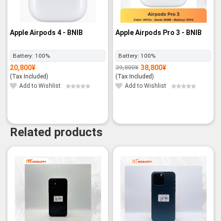
Apple Airpods 4 - BNIB
Apple Airpods Pro 3 - BNIB
Battery:
100%
Battery:
100%
20,800
¥
38,800
¥
39,800
¥
Original
Current
price
price
(Tax Included)
(Tax Included)
was:
is:
39,800¥.
38,800¥.
Add to Wishlist
Add to Wishlist
Related products
-10%