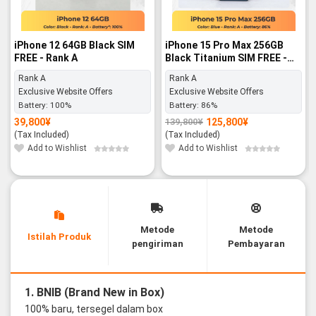
iPhone 12 64GB Black SIM
iPhone 15 Pro Max 256GB
FREE - Rank A
Black Titanium SIM FREE -
Rank A
Rank A
Rank A
Exclusive Website Offers
Exclusive Website Offers
Battery:
100%
Battery:
86%
39,800
¥
125,800
¥
139,800
¥
Original
Current
price
price
(Tax Included)
(Tax Included)
was:
is:
139,800¥.
125,800¥.
Add to Wishlist
Add to Wishlist
Metode
Metode
Istilah Produk
pengiriman
Pembayaran
1. BNIB (Brand New in Box)
100% baru, tersegel dalam box