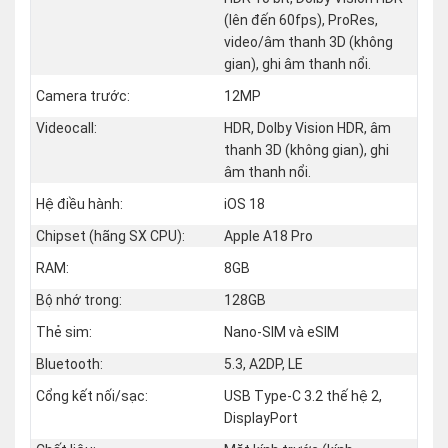
(lên đến 60fps), ProRes,
video/âm thanh 3D (không
gian), ghi âm thanh nổi.
Camera trước:
12MP
Videocall:
HDR, Dolby Vision HDR, âm
thanh 3D (không gian), ghi
âm thanh nổi.
Hệ điều hành:
iOS 18
Chipset (hãng SX CPU):
Apple A18 Pro
RAM:
8GB
Bộ nhớ trong:
128GB
Thẻ sim:
Nano-SIM và eSIM
Bluetooth:
5.3, A2DP, LE
Cổng kết nối/sạc:
USB Type-C 3.2 thế hệ 2,
DisplayPort