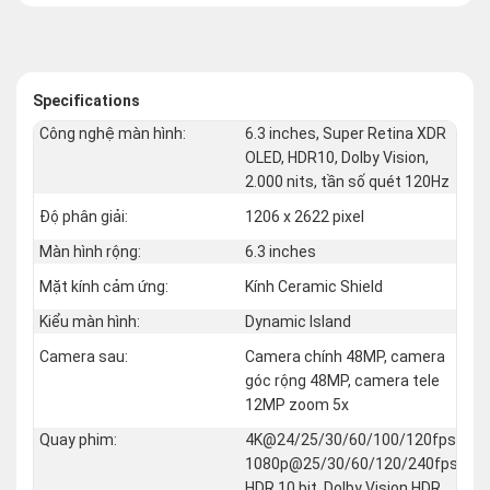
Specifications
Công nghệ màn hình:
6.3 inches, Super Retina XDR
OLED, HDR10, Dolby Vision,
2.000 nits, tần số quét 120Hz
Độ phân giải:
1206 x 2622 pixel
Màn hình rộng:
6.3 inches
Mặt kính cảm ứng:
Kính Ceramic Shield
Kiểu màn hình:
Dynamic Island
Camera sau:
Camera chính 48MP, camera
góc rộng 48MP, camera tele
12MP zoom 5x
Quay phim:
4K@24/25/30/60/100/120fps,
1080p@25/30/60/120/240fps,
HDR 10 bit, Dolby Vision HDR