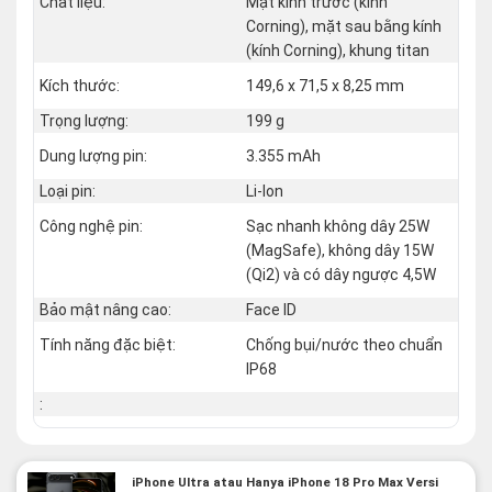
Chất liệu:
Mặt kính trước (kính
Corning), mặt sau bằng kính
(kính Corning), khung titan
Kích thước:
149,6 x 71,5 x 8,25 mm
Trọng lượng:
199 g
Dung lượng pin:
3.355 mAh
Loại pin:
Li-Ion
Công nghệ pin:
Sạc nhanh không dây 25W
(MagSafe), không dây 15W
(Qi2) và có dây ngược 4,5W
Bảo mật nâng cao:
Face ID
Tính năng đặc biệt:
Chống bụi/nước theo chuẩn
IP68
:
iPhone Ultra atau Hanya iPhone 18 Pro Max Versi