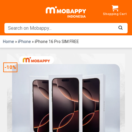
Skip
to
content
Home
»
iPhone
»
iPhone 16 Pro SIM FREE
-10%