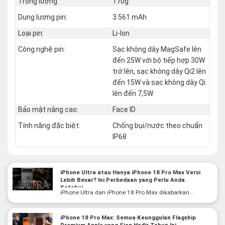
Trọng lượng:
170g
Dung lượng pin:
3.561 mAh
Loại pin:
Li-Ion
Công nghệ pin:
Sạc không dây MagSafe lên
đến 25W với bộ tiếp hợp 30W
trở lên, sạc không dây Qi2 lên
đến 15W và sạc không dây Qi
lên đến 7,5W
Bảo mật nâng cao:
Face ID
Tính năng đặc biệt:
Chống bụi/nước theo chuẩn
IP68
iPhone Ultra atau Hanya iPhone 18 Pro Max Versi
Lebih Besar? Ini Perbedaan yang Perlu Anda
Ketahui
iPhone Ultra dan iPhone 18 Pro Max dikabarkan...
iPhone 18 Pro Max: Semua Keunggulan Flagship
Premium Apple yang Siap Hadir Tahun Ini