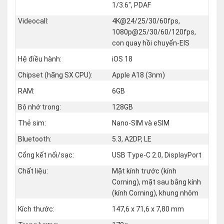
1/3.6", PDAF
Videocall:
4K@24/25/30/60fps,
1080p@25/30/60/120fps,
con quay hồi chuyển-EIS
Hệ điều hành:
iOS 18
Chipset (hãng SX CPU):
Apple A18 (3nm)
RAM:
6GB
Bộ nhớ trong:
128GB
Thẻ sim:
Nano-SIM và eSIM
Bluetooth:
5.3, A2DP, LE
Cổng kết nối/sạc:
USB Type-C 2.0, DisplayPort
Chất liệu:
Mặt kính trước (kính
Corning), mặt sau bằng kính
(kính Corning), khung nhôm
Kích thước:
147,6 x 71,6 x 7,80 mm