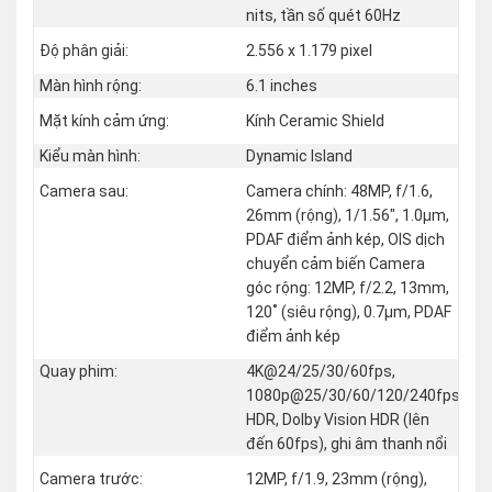
nits, tần số quét 60Hz
Độ phân giải:
2.556 x 1.179 pixel
Màn hình rộng:
6.1 inches
Mặt kính cảm ứng:
Kính Ceramic Shield
Kiểu màn hình:
Dynamic Island
Camera sau:
Camera chính: 48MP, f/1.6,
26mm (rộng), 1/1.56", 1.0µm,
PDAF điểm ảnh kép, OIS dịch
chuyển cảm biến Camera
góc rộng: 12MP, f/2.2, 13mm,
120˚ (siêu rộng), 0.7µm, PDAF
điểm ảnh kép
Quay phim:
4K@24/25/30/60fps,
1080p@25/30/60/120/240fps,
HDR, Dolby Vision HDR (lên
đến 60fps), ghi âm thanh nổi
Camera trước:
12MP, f/1.9, 23mm (rộng),