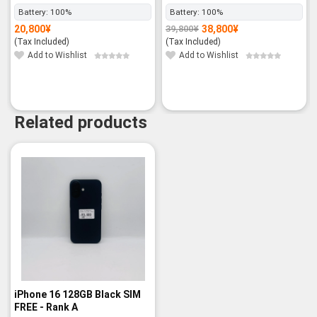
Battery:
100%
Battery:
100%
20,800
¥
38,800
¥
39,800
¥
Original
Current
price
price
(Tax Included)
(Tax Included)
was:
is:
39,800¥.
38,800¥.
Add to Wishlist
Add to Wishlist
Related products
iPhone 16 128GB Black SIM
FREE - Rank A