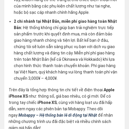
của mình bằng các phụ kiện chất lượng như tai nghe,
hoặc bộ sạc cáp nhanh chính hãng Apple.
2 chi nhánh tại Nhật Bản, miễn phí giao hàng toàn Nhật
Bản:
Hệ thống không chỉ giúp bạn trải nghiệm trực tiếp
sản phẩm trước khi quyết định mua, mà còn đảm bảo
giao hàng nhanh chóng và tiện lợi. Bất kể bạn ở đâu,
chúng tôi sẽ luôn sẵn sàng phục vụ bạn với dịch vụ giao
hàng chất lượng và đáng tin cậy. Miễn phí phí giao hàng
trên toàn Nhật Bản (kể cả Okinawa và Hokkaido) khi lựa
chọn hình thức thanh toán chuyển khoản. Phí giao hàng
tại Việt Nam, quý khách hàng vui lòng thanh toán phí vận
chuyển 3,000¥ – 4,000¥.
Trên đây là tổng hợp thông tin chi tiết về điện thoại
Apple
iPhone XS
như: thông số, giá bao nhiêu, có gì mới. Để có
trong tay chiếc
iPhone XS
, cùng với hàng loạt ưu đãi hấp
dẫn, xem ngay các phiên bản tại Mobappy. Theo dõi
ngay
Mobappy – Hệ thống bán lẻ di động tại Nhật
để nhận
những chương trình ưu đãi đặc biệt và nhiều chính sách
giảm giá hấp dẫn!