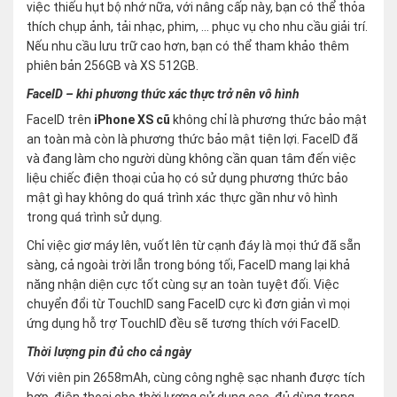
việc thiếu hụt bộ nhớ nữa, với nâng cấp này, bạn có thể thỏa
thích chụp ảnh, tải nhạc, phim, … phục vụ cho nhu cầu giải trí.
Nếu nhu cầu lưu trữ cao hơn, bạn có thể tham khảo thêm
phiên bản 256GB và XS 512GB.
FaceID – khi phương thức xác thực trở nên vô hình
FaceID trên
iPhone XS cũ
không chỉ là phương thức bảo mật
an toàn mà còn là phương thức bảo mật tiện lợi. FaceID đã
và đang làm cho người dùng không cần quan tâm đến việc
liệu chiếc điện thoại của họ có sử dụng phương thức bảo
mật gì hay không do quá trình xác thực gần như vô hình
trong quá trình sử dụng.
Chỉ việc giơ máy lên, vuốt lên từ cạnh đáy là mọi thứ đã sẵn
sàng, cả ngoài trời lẫn trong bóng tối, FaceID mang lại khả
năng nhận diện cực tốt cùng sự an toàn tuyệt đối. Việc
chuyển đổi từ TouchID sang FaceID cực kì đơn giản vì mọi
ứng dụng hỗ trợ TouchID đều sẽ tương thích với FaceID.
Thời lượng pin đủ cho cả ngày
Với viên pin 2658mAh, cùng công nghệ sạc nhanh được tích