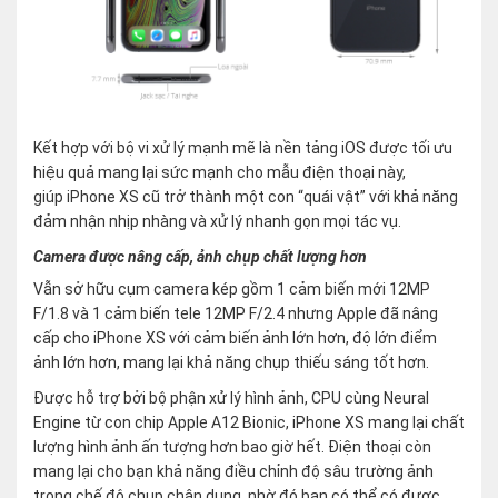
Kết hợp với bộ vi xử lý mạnh mẽ là nền tảng iOS được tối ưu
hiệu quả mang lại sức mạnh cho mẫu điện thoại này,
giúp iPhone XS cũ trở thành một con “quái vật” với khả năng
đảm nhận nhịp nhàng và xử lý nhanh gọn mọi tác vụ.
Camera được nâng cấp, ảnh chụp chất lượng hơn
Vẫn sở hữu cụm camera kép gồm 1 cảm biến mới 12MP
F/1.8 và 1 cảm biến tele 12MP F/2.4 nhưng Apple đã nâng
cấp cho iPhone XS với cảm biến ảnh lớn hơn, độ lớn điểm
ảnh lớn hơn, mang lại khả năng chụp thiếu sáng tốt hơn.
Được hỗ trợ bởi bộ phận xử lý hình ảnh, CPU cùng Neural
Engine từ con chip Apple A12 Bionic, iPhone XS mang lại chất
lượng hình ảnh ấn tượng hơn bao giờ hết. Điện thoại còn
mang lại cho bạn khả năng điều chỉnh độ sâu trường ảnh
trong chế độ chụp chân dung, nhờ đó bạn có thể có được