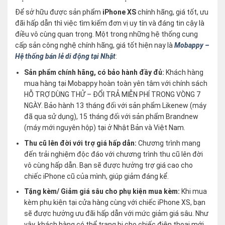
Để sở hữu được sản phẩm
iPhone XS
chính hãng, giá tốt, ưu
đãi hấp dẫn thì việc tìm kiếm đơn vị uy tín và đáng tin cậy là
điều vô cùng quan trọng. Một trong những hệ thống cung
cấp sản công nghệ chính hãng, giá tốt hiện nay là
Mobappy –
Hệ thống bán lẻ di động tại Nhật
:
Sản phẩm chính hãng, có bảo hành đầy đủ:
Khách hàng
mua hàng tại Mobappy hoàn toàn yên tâm với chính sách
HỖ TRỢ DÙNG THỬ – ĐỔI TRẢ MIỄN PHÍ TRONG VÒNG 7
NGÀY. Bảo hành 13 tháng đối với sản phẩm Likenew (máy
đã qua sử dụng), 15 tháng đối với sản phẩm Brandnew
(máy mới nguyên hộp) tại ở Nhật Bản và Việt Nam.
Thu cũ lên đời với trợ giá hấp dẫn:
Chương trình mang
đến trải nghiệm độc đáo với chương trình thu cũ lên đời
vô cùng hấp dẫn. Bạn sẽ được hưởng trợ giá cao cho
chiếc iPhone cũ của mình, giúp giảm đáng kể.
Tặng kèm/ Giảm giá sâu cho phụ kiện mua kèm:
Khi mua
kèm phụ kiện tại cửa hàng cùng với chiếc iPhone XS, bạn
sẽ được hưởng ưu đãi hấp dẫn với mức giảm giá sâu. Như
vậy, khách hàng có thể trang bị cho chiếc điện thoại mới