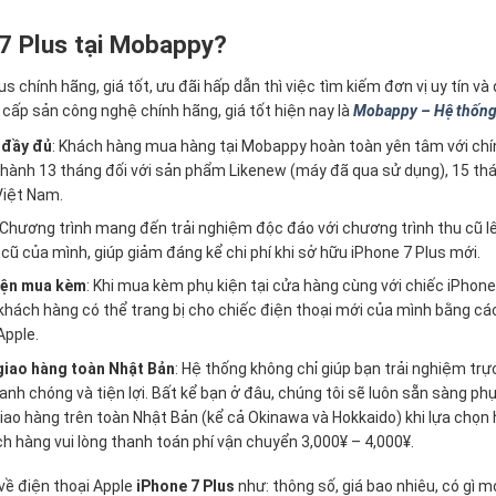
 7 Plus tại Mobappy?
chính hãng, giá tốt, ưu đãi hấp dẫn thì việc tìm kiếm đơn vị uy tín và 
cấp sản công nghệ chính hãng, giá tốt hiện nay là
Mobappy – Hệ thống b
 đầy đủ
: Khách hàng mua hàng tại Mobappy hoàn toàn yên tâm với c
ành 13 tháng đối với sản phẩm Likenew (máy đã qua sử dụng), 15 th
Việt Nam.
Chương trình mang đến trải nghiệm độc đáo với chương trình thu cũ l
cũ của mình, giúp giảm đáng kể chi phí khi sở hữu iPhone 7 Plus mới.
iện mua kèm
: Khi mua kèm phụ kiện tại cửa hàng cùng với chiếc iPhon
khách hàng có thể trang bị cho chiếc điện thoại mới của mình bằng các
Apple.
 giao hàng toàn Nhật Bản
: Hệ thống không chỉ giúp bạn trải nghiệm trự
 chóng và tiện lợi. Bất kể bạn ở đâu, chúng tôi sẽ luôn sẵn sàng phụ
 giao hàng trên toàn Nhật Bản (kể cả Okinawa và Hokkaido) khi lựa chọ
ch hàng vui lòng thanh toán phí vận chuyển 3,000¥ – 4,000¥.
 về điện thoại Apple
iPhone 7 Plus
như: thông số, giá bao nhiêu, có gì m