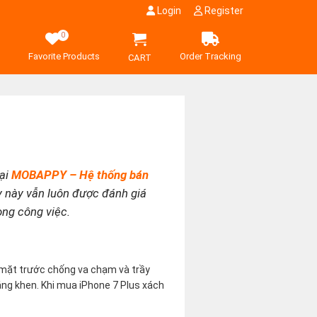
Login
Register
0
Favorite Products
Order Tracking
CART
tại
MOBAPPY – Hệ thống bán
y này vẫn luôn được đánh giá
ong công việc.
ở mặt trước chống va chạm và trầy
đáng khen. Khi mua iPhone 7 Plus xách