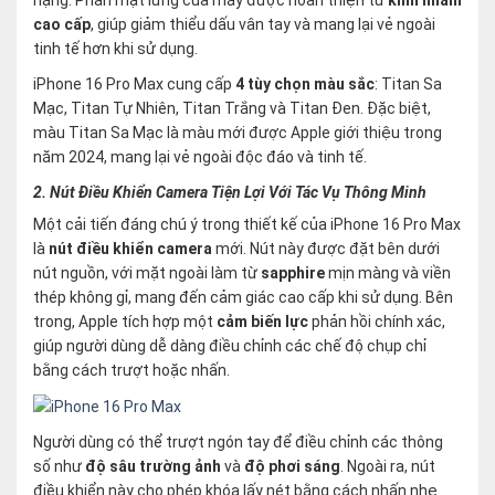
nặng. Phần mặt lưng của máy được hoàn thiện từ
kính nhám
cao cấp
, giúp giảm thiểu dấu vân tay và mang lại vẻ ngoài
tinh tế hơn khi sử dụng.
iPhone 16 Pro Max cung cấp
4 tùy chọn màu sắc
: Titan Sa
Mạc, Titan Tự Nhiên, Titan Trắng và Titan Đen. Đặc biệt,
màu Titan Sa Mạc là màu mới được Apple giới thiệu trong
năm 2024, mang lại vẻ ngoài độc đáo và tinh tế.
2. Nút Điều Khiển Camera Tiện Lợi Với Tác Vụ Thông Minh
Một cải tiến đáng chú ý trong thiết kế của iPhone 16 Pro Max
là
nút điều khiển camera
mới. Nút này được đặt bên dưới
nút nguồn, với mặt ngoài làm từ
sapphire
mịn màng và viền
thép không gỉ, mang đến cảm giác cao cấp khi sử dụng. Bên
trong, Apple tích hợp một
cảm biến lực
phản hồi chính xác,
giúp người dùng dễ dàng điều chỉnh các chế độ chụp chỉ
bằng cách trượt hoặc nhấn.
Người dùng có thể trượt ngón tay để điều chỉnh các thông
số như
độ sâu trường ảnh
và
độ phơi sáng
. Ngoài ra, nút
điều khiển này cho phép khóa lấy nét bằng cách nhấn nhẹ.