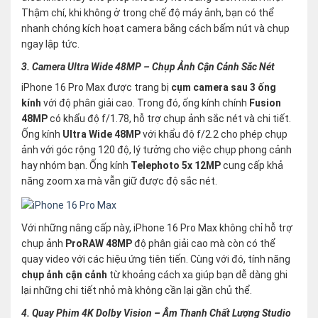
Thậm chí, khi không ở trong chế độ máy ảnh, bạn có thể
nhanh chóng kích hoạt camera bằng cách bấm nút và chụp
ngay lập tức.
3. Camera Ultra Wide 48MP – Chụp Ảnh Cận Cảnh Sắc Nét
iPhone 16 Pro Max được trang bị
cụm camera sau 3 ống
kính
với độ phân giải cao. Trong đó, ống kính chính
Fusion
48MP
có khẩu độ f/1.78, hỗ trợ chụp ảnh sắc nét và chi tiết.
Ống kính
Ultra Wide 48MP
với khẩu độ f/2.2 cho phép chụp
ảnh với góc rộng 120 độ, lý tưởng cho việc chụp phong cảnh
hay nhóm bạn. Ống kính
Telephoto 5x 12MP
cung cấp khả
năng zoom xa mà vẫn giữ được độ sắc nét.
Với những nâng cấp này, iPhone 16 Pro Max không chỉ hỗ trợ
chụp ảnh
ProRAW 48MP
độ phân giải cao mà còn có thể
quay video với các hiệu ứng tiên tiến. Cùng với đó, tính năng
chụp ảnh cận cảnh
từ khoảng cách xa giúp bạn dễ dàng ghi
lại những chi tiết nhỏ mà không cần lại gần chủ thể.
4. Quay Phim 4K Dolby Vision – Âm Thanh Chất Lượng Studio