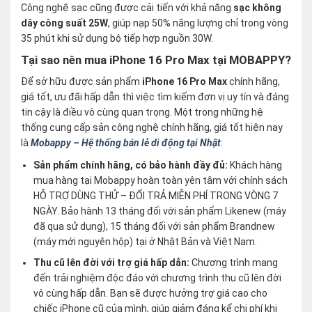
Công nghệ sạc cũng được cải tiến với khả năng
sạc không
dây công suất 25W
, giúp nạp 50% năng lượng chỉ trong vòng
35 phút khi sử dụng bộ tiếp hợp nguồn 30W.
Tại sao nên mua iPhone 16 Pro Max tại MOBAPPY?
Để sở hữu được sản phẩm
iPhone 16 Pro Max
chính hãng,
giá tốt, ưu đãi hấp dẫn thì việc tìm kiếm đơn vị uy tín và đáng
tin cậy là điều vô cùng quan trọng. Một trong những hệ
thống cung cấp sản công nghệ chính hãng, giá tốt hiện nay
là
Mobappy – Hệ thống bán lẻ di động tại Nhật
:
Sản phẩm chính hãng, có bảo hành đầy đủ:
Khách hàng
mua hàng tại Mobappy hoàn toàn yên tâm với chính sách
HỖ TRỢ DÙNG THỬ – ĐỔI TRẢ MIỄN PHÍ TRONG VÒNG 7
NGÀY. Bảo hành 13 tháng đối với sản phẩm Likenew (máy
đã qua sử dụng), 15 tháng đối với sản phẩm Brandnew
(máy mới nguyên hộp) tại ở Nhật Bản và Việt Nam.
Thu cũ lên đời với trợ giá hấp dẫn:
Chương trình mang
đến trải nghiệm độc đáo với chương trình thu cũ lên đời
vô cùng hấp dẫn. Bạn sẽ được hưởng trợ giá cao cho
chiếc iPhone cũ của mình, giúp giảm đáng kể chi phí khi