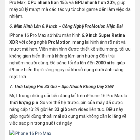
Pro Max,
CPU nhanh hơn 15%
và
GPU nhanh hơn 20%
, giúp
máy xử lý mượt mà các tác vụ từ chơi game đến làm việc đa
nhiệm.
6. Màn Hình Lớn 6.9 Inch – Công Nghệ ProMotion Hiện Đại
iPhone 16 Pro Max sở hữu màn hình
6.9 inch Super Retina
XDR
với công nghệ
ProMotion
, mang lại hình ảnh rõ nét và
mượt mà hơn. Viền màn hình được thiết kế siêu mỏng, tối ưu
không gian hiển thị mà không làm ảnh hưởng đến trải
nghiệm người dùng. Độ sáng tối đa lên đến
2000 nits
, giúp
iPhone hiển thị rõ ràng ngay cả khi sử dụng dưới ánh sáng
mặt trời.
7. Thời Lượng Pin 33 Giờ – Sạc Nhanh Không Dây 25W
Một trong những cải tiến đáng kể trên iPhone 16 Pro Max là
thời lượng pin
. So với thế hệ trước, pin của máy đã được
nâng cấp từ 29 giờ lên
33 giờ
xem video liên tục. Điều này
giúp người dùng thoải mái sử dụng mà không cần lo lắng về
việc sạc pin trong suốt cả ngày.