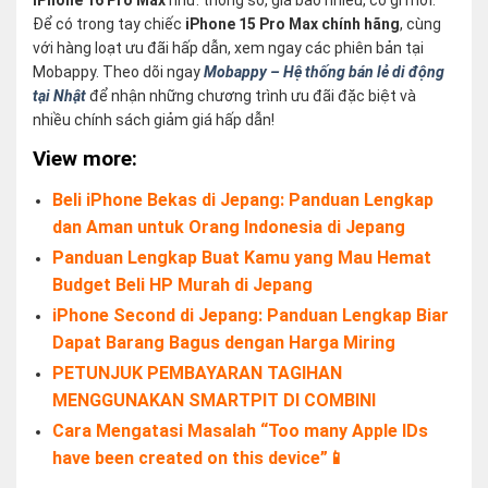
iPhone 16 Pro Max
như: thông số, giá bao nhiêu, có gì mới.
Để có trong tay chiếc
iPhone 15 Pro Max chính hãng
, cùng
với hàng loạt ưu đãi hấp dẫn, xem ngay các phiên bản tại
Mobappy. Theo dõi ngay
Mobappy – Hệ thống bán lẻ di động
tại Nhật
để nhận những chương trình ưu đãi đặc biệt và
nhiều chính sách giảm giá hấp dẫn!
View more:
Beli iPhone Bekas di Jepang: Panduan Lengkap
dan Aman untuk Orang Indonesia di Jepang
Panduan Lengkap Buat Kamu yang Mau Hemat
Budget Beli HP Murah di Jepang
iPhone Second di Jepang: Panduan Lengkap Biar
Dapat Barang Bagus dengan Harga Miring
PETUNJUK PEMBAYARAN TAGIHAN
MENGGUNAKAN SMARTPIT DI COMBINI
Cara Mengatasi Masalah “Too many Apple IDs
have been created on this device”📱