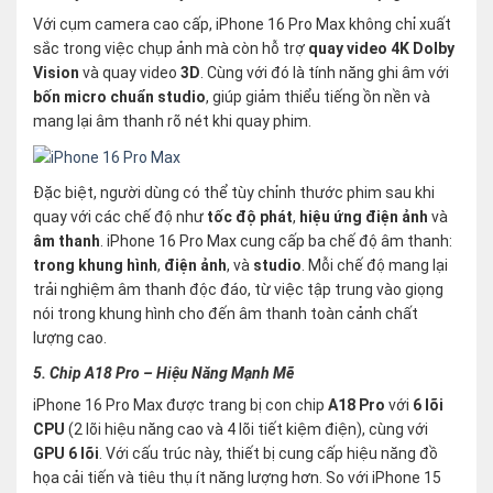
Với cụm camera cao cấp, iPhone 16 Pro Max không chỉ xuất
sắc trong việc chụp ảnh mà còn hỗ trợ
quay video 4K Dolby
Vision
và quay video
3D
. Cùng với đó là tính năng ghi âm với
bốn micro chuẩn studio
, giúp giảm thiểu tiếng ồn nền và
mang lại âm thanh rõ nét khi quay phim.
Đặc biệt, người dùng có thể tùy chỉnh thước phim sau khi
quay với các chế độ như
tốc độ phát
,
hiệu ứng điện ảnh
và
âm thanh
. iPhone 16 Pro Max cung cấp ba chế độ âm thanh:
trong khung hình
,
điện ảnh
, và
studio
. Mỗi chế độ mang lại
trải nghiệm âm thanh độc đáo, từ việc tập trung vào giọng
nói trong khung hình cho đến âm thanh toàn cảnh chất
lượng cao.
5. Chip A18 Pro – Hiệu Năng Mạnh Mẽ
iPhone 16 Pro Max được trang bị con chip
A18 Pro
với
6 lõi
CPU
(2 lõi hiệu năng cao và 4 lõi tiết kiệm điện), cùng với
GPU 6 lõi
. Với cấu trúc này, thiết bị cung cấp hiệu năng đồ
họa cải tiến và tiêu thụ ít năng lượng hơn. So với iPhone 15