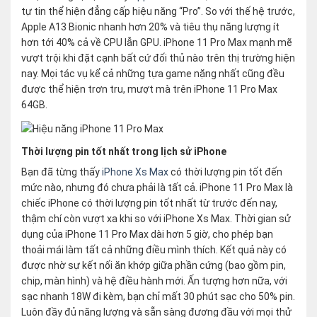
tự tin thể hiện đẳng cấp hiệu năng “Pro”. So với thế hệ trước,
Apple A13 Bionic nhanh hơn 20% và tiêu thụ năng lượng ít
hơn tới 40% cả về CPU lẫn GPU. iPhone 11 Pro Max mạnh mẽ
vượt trội khi đặt cạnh bất cứ đối thủ nào trên thị trường hiện
nay. Mọi tác vụ kể cả những tựa game nặng nhất cũng đều
được thể hiện trơn tru, mượt mà trên iPhone 11 Pro Max
64GB.
Thời lượng pin tốt nhất trong lịch sử iPhone
Bạn đã từng thấy
iPhone Xs Max
có thời lượng pin tốt đến
mức nào, nhưng đó chưa phải là tất cả. iPhone 11 Pro Max là
chiếc iPhone có thời lượng pin tốt nhất từ trước đến nay,
thậm chí còn vượt xa khi so với iPhone Xs Max. Thời gian sử
dụng của iPhone 11 Pro Max dài hơn 5 giờ, cho phép bạn
thoải mái làm tất cả những điều mình thích. Kết quả này có
được nhờ sự kết nối ăn khớp giữa phần cứng (bao gồm pin,
chip, màn hình) và hệ điều hành mới. Ấn tượng hơn nữa, với
sạc nhanh 18W đi kèm, bạn chỉ mất 30 phút sạc cho 50% pin.
Luôn đầy đủ năng lượng và sẵn sàng đương đầu với mọi thử