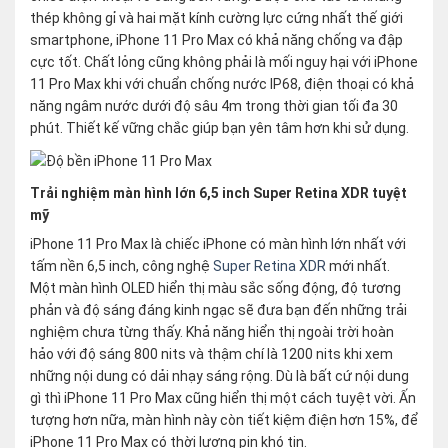
thép không gỉ và hai mặt kính cường lực cứng nhất thế giới
smartphone, iPhone 11 Pro Max có khả năng chống va đập
cực tốt. Chất lỏng cũng không phải là mối nguy hại với iPhone
11 Pro Max khi với chuẩn chống nước IP68, điện thoại có khả
năng ngâm nước dưới độ sâu 4m trong thời gian tối đa 30
phút. Thiết kế vững chắc giúp bạn yên tâm hơn khi sử dụng.
Trải nghiệm màn hình lớn 6,5 inch Super Retina XDR tuyệt
mỹ
iPhone 11 Pro Max là chiếc iPhone có màn hình lớn nhất với
tấm nền 6,5 inch, công nghệ
Super Retina XDR
mới nhất.
Một màn hình OLED hiển thị màu sắc sống động, độ tương
phản và độ sáng đáng kinh ngạc sẽ đưa bạn đến những trải
nghiệm chưa từng thấy. Khả năng hiển thị ngoài trời hoàn
hảo với độ sáng 800 nits và thậm chí là 1200 nits khi xem
những nội dung có dải nhạy sáng rộng. Dù là bất cứ nội dung
gì thì iPhone 11 Pro Max cũng hiển thị một cách tuyệt vời. Ấn
tượng hơn nữa, màn hình này còn tiết kiệm điện hơn 15%, để
iPhone 11 Pro Max có thời lượng pin khó tin.