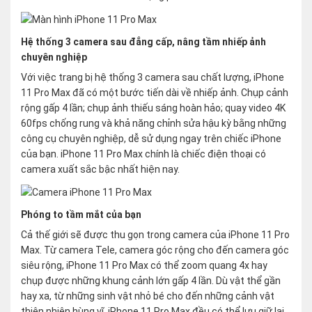
Hệ thống 3 camera sau đẳng cấp, nâng tầm nhiếp ảnh
chuyên nghiệp
Với việc trang bị hệ thống 3 camera sau chất lượng, iPhone
11 Pro Max đã có một bước tiến dài về nhiếp ảnh. Chụp cảnh
rộng gấp 4 lần; chụp ảnh thiếu sáng hoàn hảo; quay video 4K
60fps chống rung và khả năng chỉnh sửa hậu kỳ bằng những
công cụ chuyên nghiệp, dễ sử dụng ngay trên chiếc iPhone
của bạn. iPhone 11 Pro Max chính là chiếc điện thoại có
camera xuất sắc bậc nhất hiện nay.
Phóng to tầm mắt của bạn
Cả thế giới sẽ được thu gọn trong camera của iPhone 11 Pro
Max. Từ camera Tele, camera góc rộng cho đến camera góc
siêu rộng, iPhone 11 Pro Max có thể zoom quang 4x hay
chụp được những khung cảnh lớn gấp 4 lần. Dù vật thể gần
hay xa, từ những sinh vật nhỏ bé cho đến những cảnh vật
thiên nhiên hùng vĩ, iPhone 11 Pro Max đều có thể lưu giữ lại