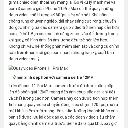
gì mà chiếc điện thoại này mang lại. Bộ vi xử lý mạnh mẽ và
cụm 3 camera giúp iPhone 11 Pro Max có thể quay những
đoạn video chất lượng 4K 60fps siêu sắc nét. Khả năng
chống rung chuyên nghiệp, dải nhạy sáng cực rộng, chuyển
đổi góc nhìn giữa các camera giúp video trở nên hấp dẫn hơn
bao giờ hết. Bạn còn có tính năng zoom vào đối tượng trong
khi quay, cả hình ảnh lẫn âm lượng đều trở nên lớn hơn.
Không chỉ vậy, hệ thống phần mềm biên tập và công cụ chỉnh
sửa trên iPhone sẽ giúp bạn nhanh chóng hậu kỳ, xuất bản
đoạn video ưng ý.
Trở nên xinh đẹp hơn với camera selfie 12MP
Trên iPhone 11 Pro Max, camera trước đã được nâng cấp
lên độ phân giải 12MP, mang đến ảnh chụp sắc nét, chi tiết
và chất lượng cao hơn. Camera này còn được tích hợp thêm
tính năng quay video chuyển động siêu chậm 120 fps, mở ra
một khái niệm mới mang tên slofie. Những khoảnh khắc của
bạn sẽ được lưu lại độc đáo qua các đoạn video siêu chậm
quay bằng chính camera trước. Selfie đã là quá khứ, bây giờ