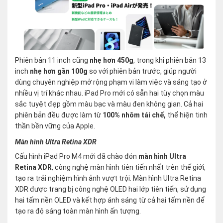
Phiên bản 11 inch cũng
nhẹ hơn 450g
, trong khi phiên bản 13
inch
nhẹ hơn gần 100g
so với phiên bản trước, giúp người
dùng chuyên nghiệp mở rộng phạm vi làm việc và sáng tạo ở
nhiều vị trí khác nhau. iPad Pro mới có sẵn hai tùy chọn màu
sắc tuyệt đẹp gồm màu bạc và màu đen không gian. Cả hai
phiên bản đều được làm từ
100% nhôm tái chế,
thể hiện tinh
thần bền vững của Apple.
Màn hình Ultra Retina XDR
​​Cấu hình iPad Pro M4 mới đã chào đón
màn hình Ultra
Retina XDR
, công nghệ màn hình tiên tiến nhất trên thế giới,
tạo ra trải nghiệm hình ảnh vượt trội. Màn hình Ultra Retina
XDR được trang bị công nghệ OLED hai lớp tiên tiến, sử dụng
hai tấm nền OLED và kết hợp ánh sáng từ cả hai tấm nền để
tạo ra độ sáng toàn màn hình ấn tượng.