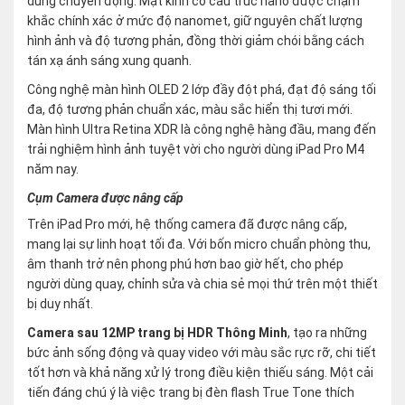
dung chuyển động. Mặt kính có cấu trúc nano được chạm
khắc chính xác ở mức độ nanomet, giữ nguyên chất lượng
hình ảnh và độ tương phản, đồng thời giảm chói bằng cách
tán xạ ánh sáng xung quanh.
Công nghệ màn hình OLED 2 lớp đầy đột phá, đạt độ sáng tối
đa, độ tương phản chuẩn xác, màu sắc hiển thị tươi mới.
Màn hình Ultra Retina XDR là công nghệ hàng đầu, mang đến
trải nghiệm hình ảnh tuyệt vời cho người dùng iPad Pro M4
năm nay.
Cụm Camera được nâng cấp
Trên iPad Pro mới, hệ thống camera đã được nâng cấp,
mang lại sự linh hoạt tối đa. Với bốn micro chuẩn phòng thu,
âm thanh trở nên phong phú hơn bao giờ hết, cho phép
người dùng quay, chỉnh sửa và chia sẻ mọi thứ trên một thiết
bị duy nhất.
Camera sau 12MP trang bị HDR Thông Minh
, tạo ra những
bức ảnh sống động và quay video với màu sắc rực rỡ, chi tiết
tốt hơn và khả năng xử lý trong điều kiện thiếu sáng. Một cải
tiến đáng chú ý là việc trang bị đèn flash True Tone thích