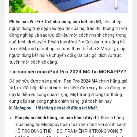
Phiên bản Wi-Fi + Cellular cung cấp kết nối 5G,
cho phép
người dùng truy cập vào tệp tin của họ, trao đổi thông tin với
đồng nghiệp và sao lưu dữ liệu một cách nhanh chóng trong
quá trình di chuyển. Phiên bản iPad Pro Cellular mới cũng hỗ
trợ eSIM, một giải pháp an toàn thay thế cho SIM vật lý, giúp
người dùng kết nối và chuyển đổi giữa các gói dịch vụ trực
tuyến một cách dễ dàng.
Tại sao nên mua iPad Pro 2024 M4 tại MOBAPPY?
Để sở hữu được sản phẩm
iPad Pro 2024 M4
chính hãng, giá
tốt, ưu đãi hấp dẫn thì việc tìm kiếm đơn vị uy tín và đáng tin
cậy là điều vô cùng quan trọng. Một trong những hệ thống
cung cấp sản công nghệ chính hãng, giá tốt hiện nay
là
Mobappy – Hệ thống bán lẻ di động tại Nhật
:
Sản phẩm chính hãng, có bảo hành đầy đủ:
Khách hàng
mua hàng tại Mobappy hoàn toàn yên tâm với chính sách
HỖ TRỢ DÙNG THỬ – ĐỔI TRẢ MIỄN PHÍ TRONG VÒNG 7