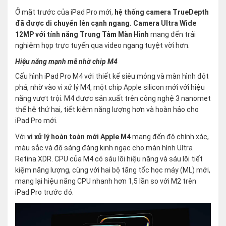
Ở mặt trước của iPad Pro mới,
hệ thống camera TrueDepth
đã được di chuyển lên cạnh ngang.
Camera Ultra Wide
12MP với tính năng Trung Tâm Màn Hình
mang đến trải
nghiệm họp trực tuyến qua video ngang tuyệt vời hơn.
Hiệu năng mạnh mẽ nhờ chip M4
​​Cấu hình iPad Pro M4 với thiết kế siêu mỏng và màn hình đột
phá, nhờ vào vi xử lý M4, một chip Apple silicon mới với hiệu
năng vượt trội. M4 được sản xuất trên công nghệ 3 nanomet
thế hệ thứ hai, tiết kiệm năng lượng hơn và hoàn hảo cho
iPad Pro mới.
Với
vi xử lý hoàn toàn mới Apple M4
mang đến độ chính xác,
màu sắc và độ sáng đáng kinh ngạc cho màn hình Ultra
Retina XDR. CPU của M4 có sáu lõi hiệu năng và sáu lõi tiết
kiệm năng lượng, cùng với hai bộ tăng tốc học máy (ML) mới,
mang lại hiệu năng CPU nhanh hơn 1,5 lần so với M2 trên
iPad Pro trước đó.