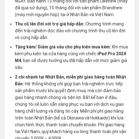
NGÀY. Bảo hành 13 tháng đối với sản phẩm Likenew (máy
đã qua sử dụng), 15 tháng đối với sản phẩm Brandnew
(máy mới nguyên hộp) tại ở Nhật Bản và Việt Nam.
Thu cũ lên đời với trợ giá hấp dẫn:
Chương trình mang
đến trải nghiệm độc đáo với chương trình thu cũ lên đời
vô cùng hấp dẫn.
Tặng kèm/ Giảm giá sâu cho phụ kiện mua kèm:
Khi mua
kèm phụ kiện tại cửa hàng cùng với chiếc
iPad Pro 2024
M4
, bạn sẽ được hưởng ưu đãi hấp dẫn với mức giảm giá
sâu.
2 chi nhánh tại Nhật Bản, miễn phí giao hàng toàn Nhật
Bản:
Hệ thống không chỉ giúp bạn trải nghiệm trực tiếp
sản phẩm trước khi quyết định mua, mà còn đảm bảo
giao hàng nhanh chóng và tiện lợi. Bất kể bạn ở đâu,
chúng tôi sẽ luôn sẵn sàng phục vụ bạn với dịch vụ giao
hàng chất lượng và đáng tin cậy. Miễn phí phí giao hàng
trên toàn Nhật Bản (kể cả Okinawa và Hokkaido) khi lựa
chọn hình thức thanh toán chuyển khoản. Phí giao hàng
tại Việt Nam, quý khách hàng vui lòng thanh toán phí vận
chuyển 3,000¥ – 4,000¥.