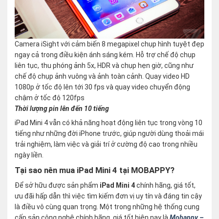
Camera iSight với cảm biến 8 megapixel chụp hình tuyệt đẹp
ngay cả trong điều kiện ánh sáng kém. Hỗ trợ chế độ chụp
liên tục, thu phóng ảnh 5x, HDR và chụp hẹn giờ, cũng như
chế độ chụp ảnh vuông và ảnh toàn cảnh. Quay video HD
1080p ở tốc độ lên tới 30 fps và quay video chuyển động
chậm ở tốc độ 120fps
Thời lượng pin lên đến 10 tiếng
iPad Mini 4 vẫn có khả năng hoạt động liên tục trong vòng 10
tiếng như những đời iPhone trước, giúp người dùng thoải mái
trải nghiệm, làm việc và giải trí ở cường độ cao trong nhiều
ngày liền.
Tại sao nên mua iPad Mini 4 tại MOBAPPY?
Để sở hữu được sản phẩm
iPad Mini 4
chính hãng, giá tốt,
ưu đãi hấp dẫn thì việc tìm kiếm đơn vị uy tín và đáng tin cậy
là điều vô cùng quan trọng. Một trong những hệ thống cung
cấp sản công nghệ chính hãng, giá tốt hiện nay là
Mobappy –