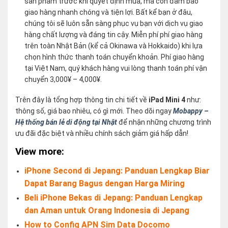
sản phẩm trước khi quyết định mua, mà còn đảm bảo
giao hàng nhanh chóng và tiện lợi. Bất kể bạn ở đâu,
chúng tôi sẽ luôn sẵn sàng phục vụ bạn với dịch vụ giao
hàng chất lượng và đáng tin cậy. Miễn phí phí giao hàng
trên toàn Nhật Bản (kể cả Okinawa và Hokkaido) khi lựa
chọn hình thức thanh toán chuyển khoản. Phí giao hàng
tại Việt Nam, quý khách hàng vui lòng thanh toán phí vận
chuyển 3,000¥ – 4,000¥.
Trên đây là tổng hợp thông tin chi tiết về
iPad Mini 4
như:
thông số, giá bao nhiêu, có gì mới. Theo dõi ngay
Mobappy –
Hệ thống bán lẻ di động tại Nhật
để nhận những chương trình
ưu đãi đặc biệt và nhiều chính sách giảm giá hấp dẫn!
View more:
iPhone Second di Jepang: Panduan Lengkap Biar
Dapat Barang Bagus dengan Harga Miring
Beli iPhone Bekas di Jepang: Panduan Lengkap
dan Aman untuk Orang Indonesia di Jepang
How to Config APN Sim Data Docomo