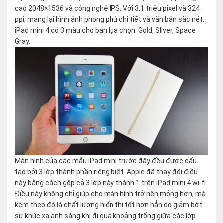
cao 2048×1536 và công nghệ IPS. Với 3,1 triệu pixel và 324
ppi, mang lại hình ảnh phong phú chi tiết và văn bản sắc nét.
iPad mini 4 có 3 màu cho bạn lụa chọn. Gold, Sliver, Space
Gray.
Màn hình của các mẫu iPad mini trước đây đều được cấu
tạo bởi 3 lớp thành phần riêng biệt. Apple đã thay đổi điều
này bằng cách gộp cả 3 lớp này thành 1 trên iPad mini 4 wi-fi.
Điều này không chỉ giúp cho màn hình trở nên mỏng hơn, mà
kèm theo đó là chất lượng hiển thị tốt hơn hẳn do giảm bớt
sự khúc xạ ánh sáng khi đi qua khoảng trống giữa các lớp.