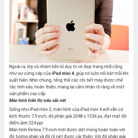
Ngoài ra, lớp vỏ nhôm bền bỉ duy trì vẻ đẹp trang nhã cũng
như sự cứng cáp của
iPad mini 4
, giúp nó luôn nổi bật mỗi khi
xuất hiện. Nhìn chung, tổng thế các chi tiết máy được chế
tác tinh xảo, hoàn thiện, mang lại cảm nhận rõ ràng về một
sản phẩm cao cấp.
Màn hình hiển thị siêu sắc nét
Giống như iPad mini 3, màn hình của iPad mini 4 wifi vẫn có
kích thước 7,9 inch, độ phân giải 2048 x 1536 px, đạt mật độ
điểm ảnh 324 ppi.
Màn hình Retina 7.9 inch mới được dát mỏng hoàn toàn với
độ tương phản và độ rõ nét được cải thiện. Với độ phân giải