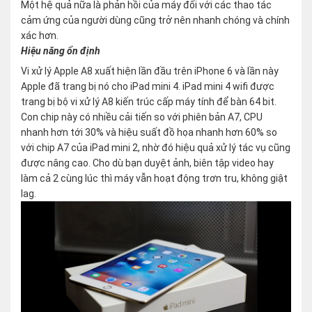
Một hệ quả nữa là phản hồi của máy đối với các thao tác
cảm ứng của người dùng cũng trở nên nhanh chóng và chính
xác hơn.
Hiệu năng ổn định
Vi xử lý Apple A8 xuất hiện lần đầu trên iPhone 6 và lần này
Apple đã trang bị nó cho iPad mini 4. iPad mini 4 wifi được
trang bị bộ vi xử lý A8 kiến trúc cấp máy tính để bàn 64 bit.
Con chip này có nhiều cải tiến so với phiên bản A7, CPU
nhanh hơn tới 30% và hiệu suất đồ họa nhanh hơn 60% so
với chip A7 của iPad mini 2, nhờ đó hiệu quả xử lý tác vụ cũng
được nâng cao. Cho dù bạn duyệt ảnh, biên tập video hay
làm cả 2 cùng lúc thì máy vẫn hoạt động trơn tru, không giật
lag.