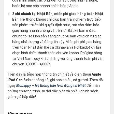
của mình bằng các phụ kiện chất lượng như tai nghe,
hoặc bộ sạc cáp nhanh chính hãng Apple.
2 chi nhánh tại Nhật Bản, miễn phí giao hàng toàn Nhật
Bản:
Hệ thống không chỉ giúp bạn trải nghiệm trực tiếp
sản phẩm trước khi quyết định mua, mà còn đảm bảo
giao hàng nhanh chóng và tiện lợi. Bất kể bạn ở đâu,
chúng tôi sẽ luôn sẵn sàng phục vụ bạn với dịch vụ giao
hàng chất lượng và đáng tin cậy. Miễn phí phí giao hàng
trên toàn Nhật Bản (kể cả Okinawa và Hokkaido) khi lựa
chọn hình thức thanh toán chuyển khoản. Phí giao hàng
tại Việt Nam, quý khách hàng vui lòng thanh toán phí vận
chuyển 3,000¥ – 4,000¥.
Trên đây là tổng hợp thông tin chi tiết về điện thoại
Apple
iPad Gen 8
như: thông số, giá bao nhiêu, có gì mới. Theo dõi
ngay
Mobappy – Hệ thống bán lẻ di động tại Nhật
để nhận
những chương trình ưu đãi đặc biệt và nhiều chính sách
giảm giá hấp dẫn!
View more: