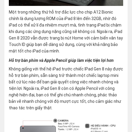
Một trong những thứ hỗ trợ đắc lực cho chip A12 Bionic
chính là dung lượng ROM của iPad 8 lên đến 32GB, nhờ đó
iPad có thể xử lí đa nhiệm mượt mà, tình trạng iPad bị chậm
khi dung các ứng dụng nặng cũng sẽ không có. Ngoài ra, iPad
Gen 8 2020 vẫn được trang bị nút Home với cảm biến vân tay
Touch ID giúp bạn dễ dàng sử dụng, cùng với khả năng bảo
mật tốt cho iPad của mình.
Hỗ trợ bàn phím và Apple Pencil giúp làm việc tiện lợi hơn
Không giống với thế hệ iPad trước chiếc IPad Gen 8 này được
hỗ trợ bàn phím, sẵn sàng trở thành một chiếc laptop mini
bất cứ lúc nào để bạn giải quyết công việc nhanh chóng và
tiện lợi. Ngoài ra, iPad Gen 8 còn có Apple Pencil với công
nghệ hiện đại, bạn có thể ghi chú nhanh chóng, phác thảo
bản vẽ nhanh chóng với độ mượt cực tốt, cho cảm giác như
thao tác trên giấy thật.