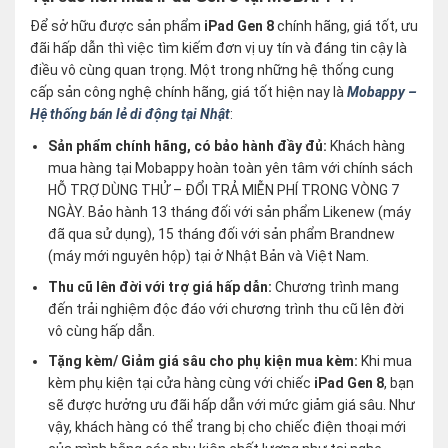
Để sở hữu được sản phẩm
iPad Gen 8
chính hãng, giá tốt, ưu
đãi hấp dẫn thì việc tìm kiếm đơn vị uy tín và đáng tin cậy là
điều vô cùng quan trọng. Một trong những hệ thống cung
cấp sản công nghệ chính hãng, giá tốt hiện nay là
Mobappy –
Hệ thống bán lẻ di động tại Nhật
:
Sản phẩm chính hãng, có bảo hành đầy đủ:
Khách hàng
mua hàng tại Mobappy hoàn toàn yên tâm với chính sách
HỖ TRỢ DÙNG THỬ – ĐỔI TRẢ MIỄN PHÍ TRONG VÒNG 7
NGÀY. Bảo hành 13 tháng đối với sản phẩm Likenew (máy
đã qua sử dụng), 15 tháng đối với sản phẩm Brandnew
(máy mới nguyên hộp) tại ở Nhật Bản và Việt Nam.
Thu cũ lên đời với trợ giá hấp dẫn:
Chương trình mang
đến trải nghiệm độc đáo với chương trình thu cũ lên đời
vô cùng hấp dẫn.
Tặng kèm/ Giảm giá sâu cho phụ kiện mua kèm:
Khi mua
kèm phụ kiện tại cửa hàng cùng với chiếc
iPad Gen 8
, bạn
sẽ được hưởng ưu đãi hấp dẫn với mức giảm giá sâu. Như
vậy, khách hàng có thể trang bị cho chiếc điện thoại mới