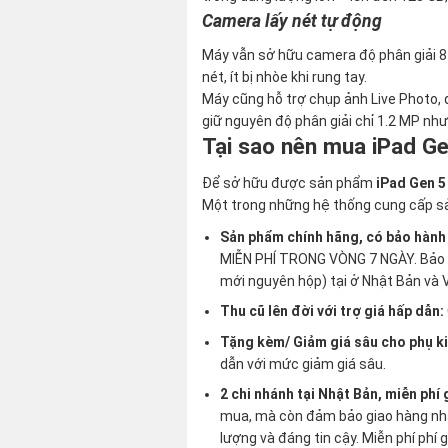
Camera lấy nét tự động
Máy vẫn sở hữu camera độ phân giải 8 M
nét, ít bị nhòe khi rung tay.
Máy cũng hỗ trợ chụp ảnh Live Photo, 
giữ nguyên độ phân giải chỉ 1.2 MP như
Tại sao nên mua iPad G
Để sở hữu được sản phẩm
iPad Gen 
Một trong những hệ thống cung cấp sản
Sản phẩm chính hãng, có bảo hành
MIỄN PHÍ TRONG VÒNG 7 NGÀY. Bảo h
mới nguyên hộp) tại ở Nhật Bản và 
Thu cũ lên đời với trợ giá hấp dẫn:
Tặng kèm/ Giảm giá sâu cho phụ k
dẫn với mức giảm giá sâu.
2 chi nhánh tại Nhật Bản, miễn phí
mua, mà còn đảm bảo giao hàng nhanh
lượng và đáng tin cậy. Miễn phí phí