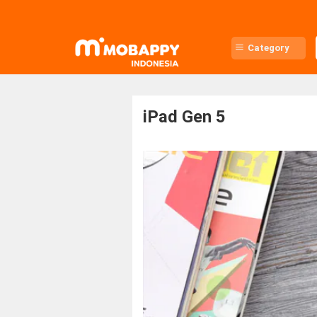
Skip
to
content
Category
iPad Gen 5