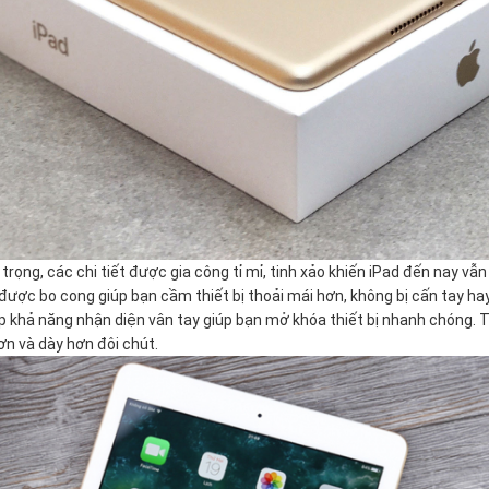
 trọng, các chi tiết được gia công tỉ mỉ, tinh xảo khiến iPad đến nay vẫ
được bo cong giúp bạn cầm thiết bị thoải mái hơn, không bị cấn tay ha
hả năng nhận diện vân tay giúp bạn mở khóa thiết bị nhanh chóng. Tuy 
ơn và dày hơn đôi chút.