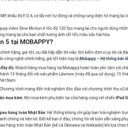
P, khẩu độ F/2.4, có lấy nét tự động và chống rung điện tử mang lại c
quay video Slow Motion ở tốc độ 120 fps mang lại cho người dùng nhữn
ng mang lại cho bạn chất lượng ảnh rất tốt, màu sắc hài hòa.
en 5 tại MOBAPPY?
5
chính hãng, giá tốt, ưu đãi hấp dẫn thì việc tìm kiếm đơn vị uy tín và đ
 công nghệ chính hãng, giá tốt hiện nay là
Mobappy – Hệ thống bán lẻ 
 đầy đủ:
Khách hàng mua hàng tại Mobappy hoàn toàn yên tâm với c
ành 13 tháng đối với sản phẩm Likenew (máy đã qua sử dụng), 15 th
Việt Nam.
Chương trình mang đến trải nghiệm độc đáo với chương trình thu cũ lê
iện mua kèm:
Khi mua kèm phụ kiện tại cửa hàng cùng với chiếc
iPad G
 giao hàng toàn Nhật Bản:
Hệ thống không chỉ giúp bạn trải nghiệm trự
 chóng và tiện lợi. Bất kể bạn ở đâu, chúng tôi sẽ luôn sẵn sàng phụ
 giao hàng trên toàn Nhật Bản (kể cả Okinawa và Hokkaido) khi lựa chọ