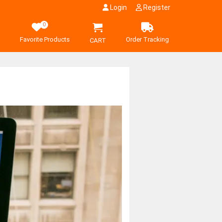
Login
Register
0
Favorite Products
Order Tracking
CART