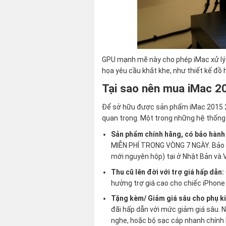
GPU mạnh mẽ này cho phép iMac xử lý t
họa yêu cầu khắt khe, như thiết kế đồ
Tại sao nên mua iMac 2
Để sở hữu được sản phẩm iMac 2015 21.5
quan trọng. Một trong những hệ thống 
Sản phẩm chính hãng, có bảo hành
MIỄN PHÍ TRONG VÒNG 7 NGÀY. Bảo h
mới nguyên hộp) tại ở Nhật Bản và 
Thu cũ lên đời với trợ giá hấp dẫn:
hưởng trợ giá cao cho chiếc iPhone 
Tặng kèm/ Giảm giá sâu cho phụ k
đãi hấp dẫn với mức giảm giá sâu. 
nghe, hoặc bộ sạc cáp nhanh chính 