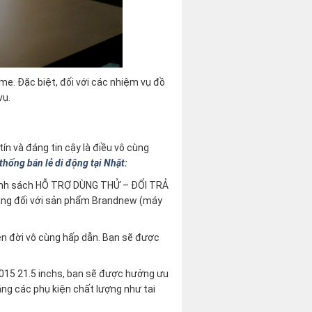
me. Đặc biệt, đối với các nhiệm vụ đồ
vụ.
ín và đáng tin cậy là điều vô cùng
hống bán lẻ di động tại Nhật:
hính sách HỖ TRỢ DÙNG THỬ – ĐỔI TRẢ
áng đối với sản phẩm Brandnew (máy
ên đời vô cùng hấp dẫn. Bạn sẽ được
2015 21.5 inchs, bạn sẽ được hưởng ưu
ằng các phụ kiện chất lượng như tai