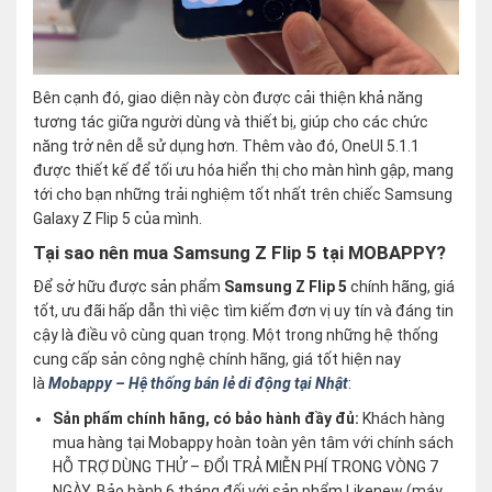
Bên cạnh đó, giao diện này còn được cải thiện khả năng
tương tác giữa người dùng và thiết bị, giúp cho các chức
năng trở nên dễ sử dụng hơn. Thêm vào đó, OneUI 5.1.1
được thiết kế để tối ưu hóa hiển thị cho màn hình gập, mang
tới cho bạn những trải nghiệm tốt nhất trên chiếc Samsung
Galaxy Z Flip 5 của mình.
Tại sao nên mua Samsung Z Flip 5 tại MOBAPPY?
Để sở hữu được sản phẩm
Samsung Z Flip 5
chính hãng, giá
tốt, ưu đãi hấp dẫn thì việc tìm kiếm đơn vị uy tín và đáng tin
cậy là điều vô cùng quan trọng. Một trong những hệ thống
cung cấp sản công nghệ chính hãng, giá tốt hiện nay
là
Mobappy – Hệ thống bán lẻ di động tại Nhật
:
Sản phẩm chính hãng, có bảo hành đầy đủ:
Khách hàng
mua hàng tại Mobappy hoàn toàn yên tâm với chính sách
HỖ TRỢ DÙNG THỬ – ĐỔI TRẢ MIỄN PHÍ TRONG VÒNG 7
NGÀY. Bảo hành 6 tháng đối với sản phẩm Likenew (máy