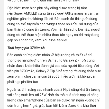
vô cùng rõ nét thông qua tấm nền 3.4 inch này.
Đặc biệt, màn hình phụ này cũng được trang bị tấm
nền Super AMOLED cùng tần số quét 60Hz mang lại cái trải
nghiệm gần như không độ trễ. Bên cạnh đó thì người dùng
cũng có thể tùy biến các Widget theo nhu cầu sử dụng của
bản thân vô cùng ấn tượng. Với màn hình phụ lớn này., người
dùng có thể thực hiện nhiều thao tác ngay cả khi máy đang
gập như nhăn tin, xem Youtube tiện lợi.
Thời lượng pin 3700mAh
Bên cạnh những điểm nhấn về hiệu năng và thiết kế thì
thông số năng lượng trên
Samsung Galaxy Z Flip 5
cũng
nhận được khá nhiều đánh giá cao của người tiêu dùng. Với
viên pin
3700mAh
, Galaxy Z Flip 5 hỗ trợ người dùng thỏa sức
xem phim, chơi game giải trí suốt nhiều giờ mà không cần
phải nạp pin liên tục.
Ngoài ra, tính năng sạc nhanh của Z Flip5 cũng khá ấn tượng
với công suất lên tới 25W. Nhờ đó mà quá trình nạp lại năng
lượng cho smartphone của bạn sẽ được rút ngắn xuống chỉ
còn trong hơn 1 giờ, giúp bạn tiết kiệm được kha khá thời