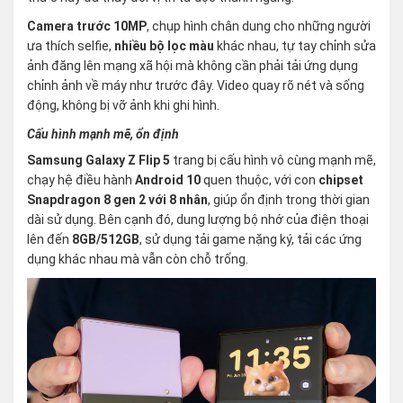
Camera trước 10MP
, chụp hình chân dung cho những người
ưa thích selfie,
nhiều bộ lọc màu
khác nhau, tự tay chỉnh sửa
ảnh đăng lên mạng xã hội mà không cần phải tải ứng dụng
chỉnh ảnh về máy như trước đây. Video quay rõ nét và sống
động, không bị vỡ ảnh khi ghi hình.
Cấu hình mạnh mẽ, ổn định
Samsung Galaxy Z Flip 5
trang bị cấu hình vô cùng mạnh mẽ,
chạy hệ điều hành
Android 10
quen thuộc, với con
chipset
Snapdragon 8 gen 2 với 8 nhân
, giúp ổn định trong thời gian
dài sử dụng. Bên cạnh đó, dung lượng bộ nhớ của điện thoại
lên đến
8GB/512GB
, sử dụng tải game nặng ký, tải các ứng
dụng khác nhau mà vẫn còn chỗ trống.