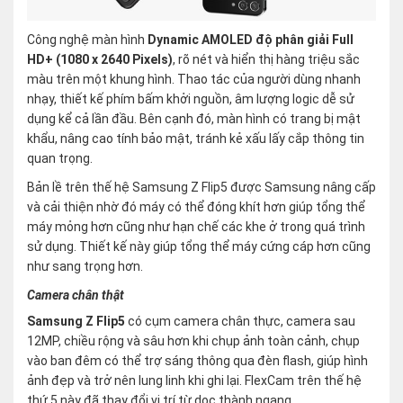
Công nghệ màn hình
Dynamic AMOLED độ phân giải Full
HD+ (1080 x 2640 Pixels)
, rõ nét và hiển thị hàng triệu sắc
màu trên một khung hình. Thao tác của người dùng nhanh
nhạy, thiết kế phím bấm khởi nguồn, âm lượng logic dễ sử
dụng kể cả lần đầu. Bên cạnh đó, màn hình có trang bị mật
khẩu, nâng cao tính bảo mật, tránh kẻ xấu lấy cắp thông tin
quan trọng.
Bản lề trên thế hệ Samsung Z Flip5 được Samsung nâng cấp
và cải thiện nhờ đó máy có thể đóng khít hơn giúp tổng thể
máy mỏng hơn cũng như hạn chế các khe ở trong quá trình
sử dụng. Thiết kế này giúp tổng thể máy cứng cáp hơn cũng
như sang trọng hơn.
Camera chân thật
Samsung Z Flip5
có cụm camera chân thực, camera sau
12MP, chiều rộng và sâu hơn khi chụp ảnh toàn cảnh, chụp
vào ban đêm có thể trợ sáng thông qua đèn flash, giúp hình
ảnh đẹp và trở nên lung linh khi ghi lại. FlexCam trên thế hệ
thứ 5 này đã thay đổi vị trí từ dọc thành ngang.