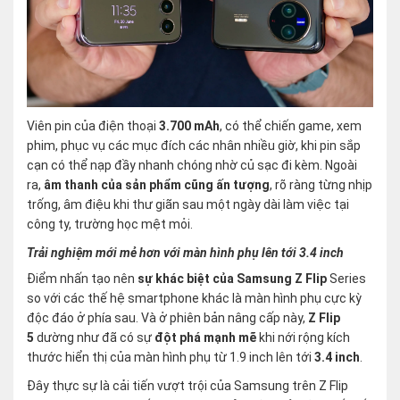
Viên pin của điện thoại
3.700 mAh
, có thể chiến game, xem
phim, phục vụ các mục đích các nhân nhiều giờ, khi pin sắp
cạn có thể nạp đầy nhanh chóng nhờ củ sạc đi kèm. Ngoài
ra,
âm thanh của sản phẩm cũng ấn tượng
, rõ ràng từng nhịp
trống, âm điệu khi thư giãn sau một ngày dài làm việc tại
công ty, trường học mệt mỏi.
Trải nghiệm mới mẻ hơn với màn hình phụ lên tới 3.4 inch
Điểm nhấn tạo nên
sự khác biệt của Samsung Z Flip
Series
so với các thế hệ smartphone khác là màn hình phụ cực kỳ
độc đáo ở phía sau. Và ở phiên bản nâng cấp này,
Z Flip
5
dường như đã có sự
đột phá mạnh mẽ
khi nới rộng kích
thước hiển thị của màn hình phụ từ 1.9 inch lên tới
3.4 inch
.
Đây thực sự là cải tiến vượt trội của Samsung trên Z Flip