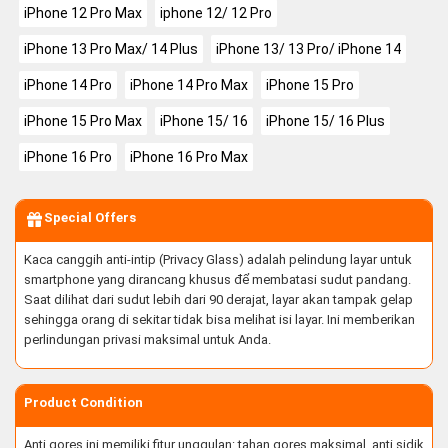
iPhone 12 Pro Max
iphone 12/ 12 Pro
iPhone 13 Pro Max/ 14 Plus
iPhone 13/ 13 Pro/ iPhone 14
iPhone 14 Pro
iPhone 14 Pro Max
iPhone 15 Pro
iPhone 15 Pro Max
iPhone 15/ 16
iPhone 15/ 16 Plus
iPhone 16 Pro
iPhone 16 Pro Max
Special Offers
Kaca canggih anti-intip (Privacy Glass) adalah pelindung layar untuk
smartphone yang dirancang khusus để membatasi sudut pandang.
Saat dilihat dari sudut lebih dari 90 derajat, layar akan tampak gelap
sehingga orang di sekitar tidak bisa melihat isi layar. Ini memberikan
perlindungan privasi maksimal untuk Anda.
Product Condition
Anti gores ini memiliki fitur unggulan: tahan gores maksimal, anti sidik