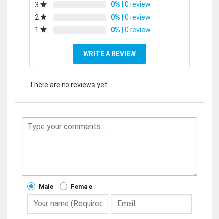
0%
| 0 review
3
0%
| 0 review
2
0%
| 0 review
1
WRITE A REVIEW
There are no reviews yet.
Male
Female