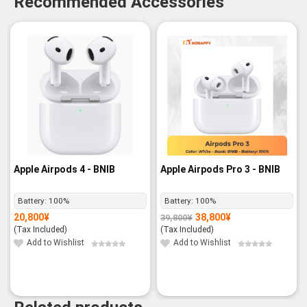
Recommended Accessories
-3%
Apple Airpods 4 - BNIB
Apple Airpods Pro 3 - BNIB
Battery:
100%
Battery:
100%
20,800
¥
38,800
¥
39,800
¥
Original
Current
price
price
(Tax Included)
(Tax Included)
was:
is:
39,800¥.
38,800¥.
Add to Wishlist
Add to Wishlist