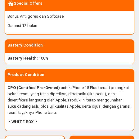
Special Offers
Bonus Anti gores dan Softcase
Garansi 12 bulan
Battery Condition
Battery Health:
100%
Product Condition
CPO (Certified Pre-Owned)
untuk iPhone 15 Plus berarti perangkat
bekas resmi yang telah diperiksa, diperbaiki (jika perlu), dan
disertifikasi langsung oleh Apple. Produk ini tetap menggunakan
suku cadang asli, lolos uji kualitas Apple, serta dijual dengan garansi
resmi layaknya iPhone baru.
・WHITE BOX ・