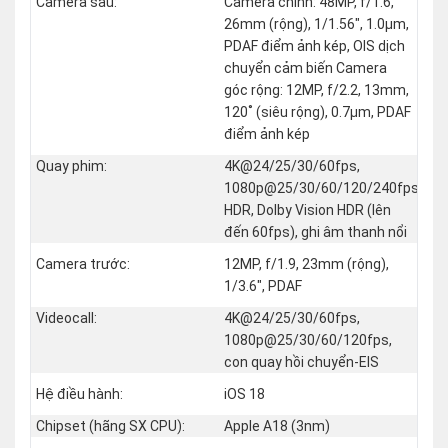
Camera sau:
Camera chính: 48MP, f/1.6,
26mm (rộng), 1/1.56", 1.0µm,
PDAF điểm ảnh kép, OIS dịch
chuyển cảm biến Camera
góc rộng: 12MP, f/2.2, 13mm,
120˚ (siêu rộng), 0.7µm, PDAF
điểm ảnh kép
Quay phim:
4K@24/25/30/60fps,
1080p@25/30/60/120/240fps,
HDR, Dolby Vision HDR (lên
đến 60fps), ghi âm thanh nổi
Camera trước:
12MP, f/1.9, 23mm (rộng),
1/3.6", PDAF
Videocall:
4K@24/25/30/60fps,
1080p@25/30/60/120fps,
con quay hồi chuyển-EIS
Hệ điều hành:
iOS 18
Chipset (hãng SX CPU):
Apple A18 (3nm)