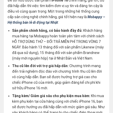
Để sở hữu được sản phẩm
iPhone 16
chính hãng, giá tốt, ưu
đãi hấp dẫn thì việc tìm kiếm đơn vị uy tín và đáng tin cậy là
điều vô cùng quan trọng. Một trong những hệ thống cung
cấp sản công nghệ chính hãng, giá tốt hiện nay là
Mobappy –
Hệ thống bán lẻ di động tại Nhật
:
Sản phẩm chính hãng, có bảo hành đầy đủ:
Khách hàng
mua hàng tại Mobappy hoàn toàn yên tâm với chính sách
HỖ TRỢ DÙNG THỬ – ĐỔI TRẢ MIỄN PHÍ TRONG VÒNG 7
NGÀY. Bảo hành 13 tháng đối với sản phẩm Likenew (máy
đã qua sử dụng), 15 tháng đối với sản phẩm Brandnew
(máy mới nguyên hộp) tại ở Nhật Bản và Việt Nam.
Thu cũ lên đời với trợ giá hấp dẫn:
Chương trình mang
đến trải nghiệm độc đáo với chương trình thu cũ lên đời
vô cùng hấp dẫn. Bạn sẽ được hưởng trợ giá cao cho
chiếc iPhone cũ của mình, giúp giảm đáng kể chi phí khi
sở hữu iPhone 16 mới.
Tặng kèm/ Giảm giá sâu cho phụ kiện mua kèm:
Khi mua
kèm phụ kiện tại cửa hàng cùng với chiếc iPhone 16, bạn
sẽ được hưởng ưu đãi hấp dẫn với mức giảm giá sâu. Như
vậy, khách hàng có thể trang bị cho chiếc điện thoại mới