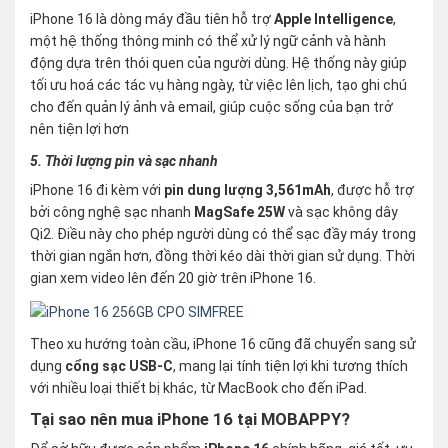
iPhone 16 là dòng máy đầu tiên hỗ trợ
Apple Intelligence
,
một hệ thống thông minh có thể xử lý ngữ cảnh và hành
động dựa trên thói quen của người dùng. Hệ thống này giúp
tối ưu hoá các tác vụ hàng ngày, từ việc lên lịch, tạo ghi chú
cho đến quản lý ảnh và email, giúp cuộc sống của bạn trở
nên tiện lợi hơn​
5. Thời lượng pin và sạc nhanh
iPhone 16 đi kèm với
pin dung lượng 3,561mAh
, được hỗ trợ
bởi công nghệ sạc nhanh
MagSafe 25W
và sạc không dây
Qi2. Điều này cho phép người dùng có thể sạc đầy máy trong
thời gian ngắn hơn, đồng thời kéo dài thời gian sử dụng​. Thời
gian xem video lên đến 20 giờ trên iPhone 16.
Theo xu hướng toàn cầu, iPhone 16 cũng đã chuyển sang sử
dụng
cổng sạc USB-C
, mang lại tính tiện lợi khi tương thích
với nhiều loại thiết bị khác, từ MacBook cho đến iPad.
Tại sao nên mua iPhone 16 tại MOBAPPY?