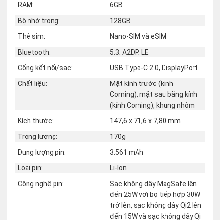
RAM:
6GB
Bộ nhớ trong:
128GB
Thẻ sim:
Nano-SIM và eSIM
Bluetooth:
5.3, A2DP, LE
Cổng kết nối/sạc:
USB Type-C 2.0, DisplayPort
Chất liệu:
Mặt kính trước (kính
Corning), mặt sau bằng kính
(kính Corning), khung nhôm
Kích thước:
147,6 x 71,6 x 7,80 mm
Trọng lượng:
170g
Dung lượng pin:
3.561 mAh
Loại pin:
Li-Ion
Công nghệ pin:
Sạc không dây MagSafe lên
đến 25W với bộ tiếp hợp 30W
trở lên, sạc không dây Qi2 lên
đến 15W và sạc không dây Qi