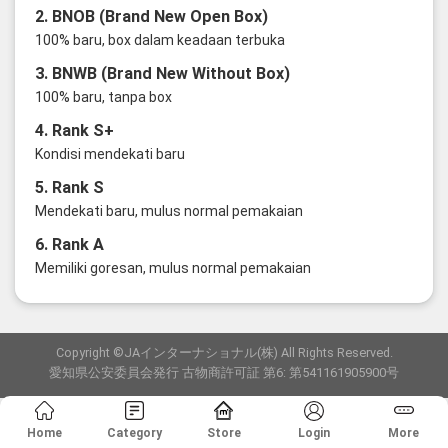
2. BNOB (Brand New Open Box)
100% baru, box dalam keadaan terbuka
3. BNWB (Brand New Without Box)
100% baru, tanpa box
4. Rank S+
Kondisi mendekati baru
5. Rank S
Mendekati baru, mulus normal pemakaian
6. Rank A
Memiliki goresan, mulus normal pemakaian
Copyright ©JAインターナショナル(株) All Rights Reserved.
愛知県公安委員会発行 古物商許可証 第6: 第541161905900号
Home
Category
Store
Login
More