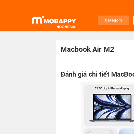
Skip
to
content
Category
Macbook Air M2
Đánh giá chi tiết MacB