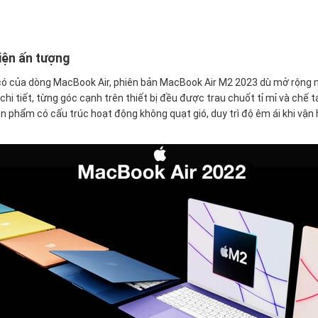
hiện ấn tượng
ó của dòng MacBook Air, phiên bản MacBook Air M2 2023 dù mở rộng 
hi tiết, từng góc cạnh trên thiết bị đều được trau chuốt tỉ mỉ và chế t
ản phẩm có cấu trúc hoạt động không quạt gió, duy trì độ êm ái khi vận