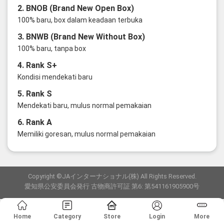
2. BNOB (Brand New Open Box)
100% baru, box dalam keadaan terbuka
3. BNWB (Brand New Without Box)
100% baru, tanpa box
4. Rank S+
Kondisi mendekati baru
5. Rank S
Mendekati baru, mulus normal pemakaian
6. Rank A
Memiliki goresan, mulus normal pemakaian
Copyright ©JAインターナショナル(株) All Rights Reserved.
愛知県公安委員会発行 古物商許可証 第6: 第541161905900号
Home
Category
Store
Login
More