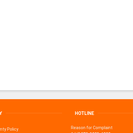
Y
HOTLINE
Reason for Complaint
nty Policy