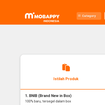
Skip
to
content
Category
Istilah Produk
1. BNIB (Brand New in Box)
100% baru, tersegel dalam box