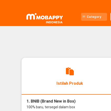
Skip
to
content
Category
Istilah Produk
1. BNIB (Brand New in Box)
100% baru, tersegel dalam box