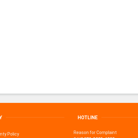
Y
HOTLINE
Reason for Complaint
nty Policy