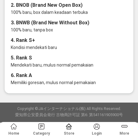
2. BNOB (Brand New Open Box)
100% baru, box dalam keadaan terbuka
3. BNWB (Brand New Without Box)
100% baru, tanpa box
4. Rank S+
Kondisi mendekati baru
5. Rank S
Mendekati baru, mulus normal pemakaian
6. Rank A
Memiliki goresan, mulus normal pemakaian
Copyright ©JAインターナショナル(株) All Rights Reserved.
愛知県公安委員会発行 古物商許可証 第6: 第541161905900号
Home
Category
Store
Login
More