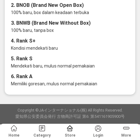
2. BNOB (Brand New Open Box)
100% baru, box dalam keadaan terbuka
3. BNWB (Brand New Without Box)
100% baru, tanpa box
4. Rank S+
Kondisi mendekati baru
5. Rank S
Mendekati baru, mulus normal pemakaian
6. Rank A
Memiliki goresan, mulus normal pemakaian
Copyright ©JAインターナショナル(株) All Rights Reserved.
愛知県公安委員会発行 古物商許可証 第6: 第541161905900号
Home
Category
Store
Login
More