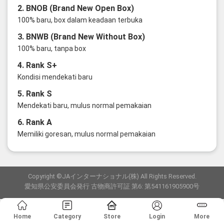
2. BNOB (Brand New Open Box)
100% baru, box dalam keadaan terbuka
3. BNWB (Brand New Without Box)
100% baru, tanpa box
4. Rank S+
Kondisi mendekati baru
5. Rank S
Mendekati baru, mulus normal pemakaian
6. Rank A
Memiliki goresan, mulus normal pemakaian
Copyright ©JAインターナショナル(株) All Rights Reserved.
愛知県公安委員会発行 古物商許可証 第6: 第541161905900号
Home
Category
Store
Login
More