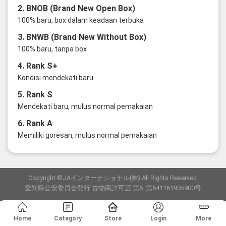
2. BNOB (Brand New Open Box)
100% baru, box dalam keadaan terbuka
3. BNWB (Brand New Without Box)
100% baru, tanpa box
4. Rank S+
Kondisi mendekati baru
5. Rank S
Mendekati baru, mulus normal pemakaian
6. Rank A
Memiliki goresan, mulus normal pemakaian
Copyright ©JAインターナショナル(株) All Rights Reserved.
愛知県公安委員会発行 古物商許可証 第6: 第541161905900号
Home
Category
Store
Login
More