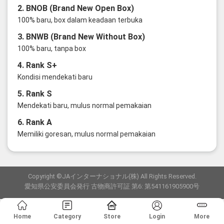
2. BNOB (Brand New Open Box)
100% baru, box dalam keadaan terbuka
3. BNWB (Brand New Without Box)
100% baru, tanpa box
4. Rank S+
Kondisi mendekati baru
5. Rank S
Mendekati baru, mulus normal pemakaian
6. Rank A
Memiliki goresan, mulus normal pemakaian
Copyright ©JAインターナショナル(株) All Rights Reserved.
愛知県公安委員会発行 古物商許可証 第6: 第541161905900号
Home
Category
Store
Login
More