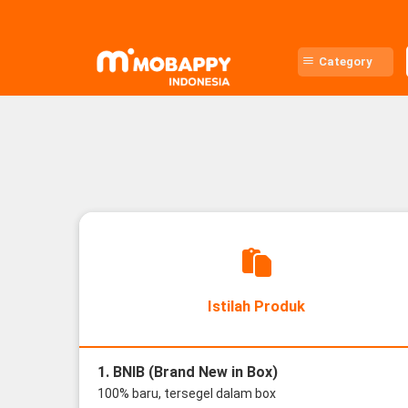
Skip
to
content
Category
Istilah Produk
1. BNIB (Brand New in Box)
100% baru, tersegel dalam box