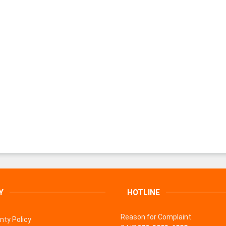
Y
HOTLINE
Reason for Complaint
nty Policy