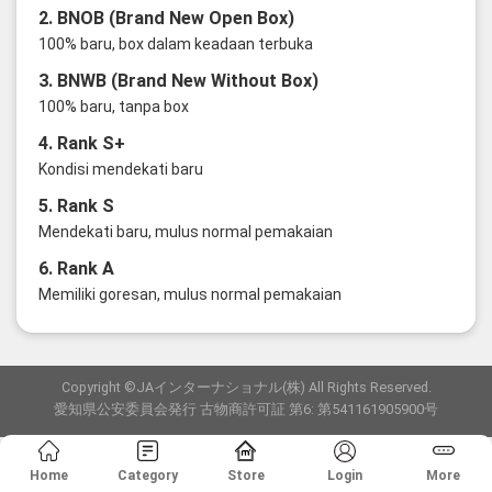
2. BNOB (Brand New Open Box)
100% baru, box dalam keadaan terbuka
3. BNWB (Brand New Without Box)
100% baru, tanpa box
4. Rank S+
Kondisi mendekati baru
5. Rank S
Mendekati baru, mulus normal pemakaian
6. Rank A
Memiliki goresan, mulus normal pemakaian
Copyright ©JAインターナショナル(株) All Rights Reserved.
愛知県公安委員会発行 古物商許可証 第6: 第541161905900号
Home
Category
Store
Login
More