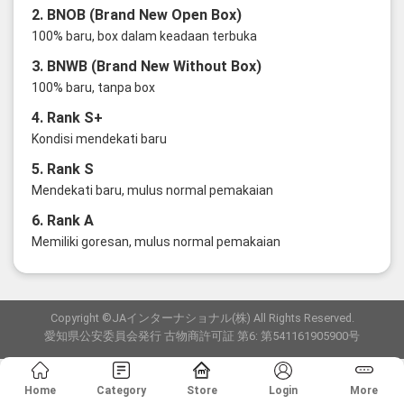
2. BNOB (Brand New Open Box)
100% baru, box dalam keadaan terbuka
3. BNWB (Brand New Without Box)
100% baru, tanpa box
4. Rank S+
Kondisi mendekati baru
5. Rank S
Mendekati baru, mulus normal pemakaian
6. Rank A
Memiliki goresan, mulus normal pemakaian
Copyright ©JAインターナショナル(株) All Rights Reserved.
愛知県公安委員会発行 古物商許可証 第6: 第541161905900号
Home
Category
Store
Login
More