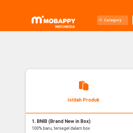
Skip
to
content
Category
Istilah Produk
1. BNIB (Brand New in Box)
100% baru, tersegel dalam box