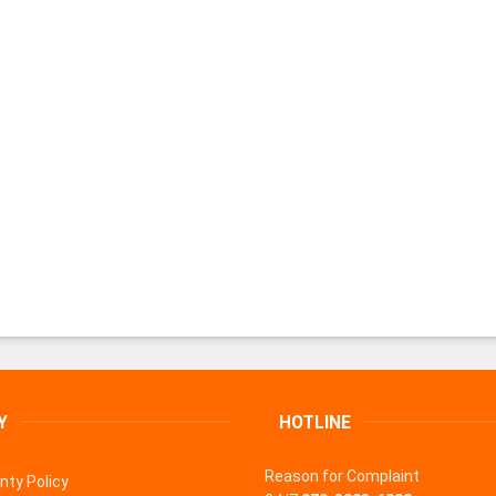
Y
HOTLINE
Reason for Complaint
nty Policy