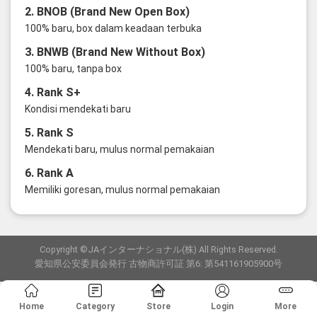
2. BNOB (Brand New Open Box)
100% baru, box dalam keadaan terbuka
3. BNWB (Brand New Without Box)
100% baru, tanpa box
4. Rank S+
Kondisi mendekati baru
5. Rank S
Mendekati baru, mulus normal pemakaian
6. Rank A
Memiliki goresan, mulus normal pemakaian
Copyright ©JAインターナショナル(株) All Rights Reserved.
愛知県公安委員会発行 古物商許可証 第6: 第541161905900号
Home
Category
Store
Login
More