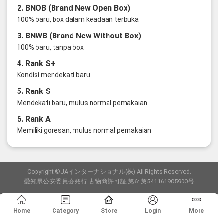
2. BNOB (Brand New Open Box)
100% baru, box dalam keadaan terbuka
3. BNWB (Brand New Without Box)
100% baru, tanpa box
4. Rank S+
Kondisi mendekati baru
5. Rank S
Mendekati baru, mulus normal pemakaian
6. Rank A
Memiliki goresan, mulus normal pemakaian
Copyright ©JAインターナショナル(株) All Rights Reserved.
愛知県公安委員会発行 古物商許可証 第6: 第541161905900号
Home
Category
Store
Login
More