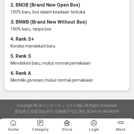
2. BNOB (Brand New Open Box)
100% baru, box dalam keadaan terbuka
3. BNWB (Brand New Without Box)
100% baru, tanpa box
4. Rank S+
Kondisi mendekati baru
5. Rank S
Mendekati baru, mulus normal pemakaian
6. Rank A
Memiliki goresan, mulus normal pemakaian
Copyright ©JAインターナショナル(株) All Rights Reserved.
愛知県公安委員会発行 古物商許可証 第6: 第541161905900号
Home
Category
Store
Login
More