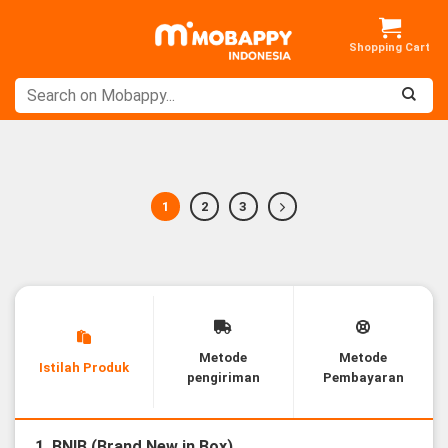
Skip
to
content
1
2
3
Metode
Metode
Istilah Produk
pengiriman
Pembayaran
1. BNIB (Brand New in Box)