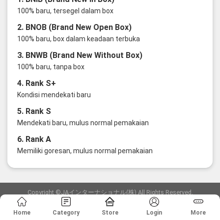
100% baru, tersegel dalam box
2. BNOB (Brand New Open Box)
100% baru, box dalam keadaan terbuka
3. BNWB (Brand New Without Box)
100% baru, tanpa box
4. Rank S+
Kondisi mendekati baru
5. Rank S
Mendekati baru, mulus normal pemakaian
6. Rank A
Memiliki goresan, mulus normal pemakaian
Copyright ©JAインターナショナル(株) All Rights Reserved.
愛知県公安委員会発行 古物商許可証 第6: 第541161905900号
Home
Category
Store
Login
More