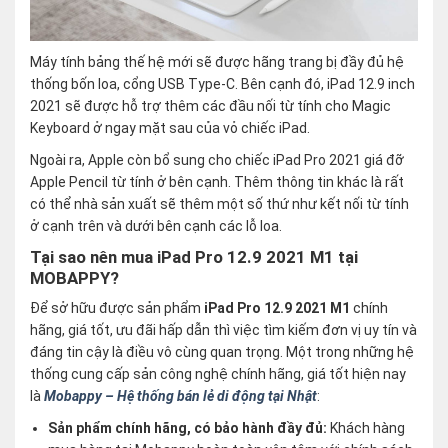
Máy tính bảng thế hệ mới sẽ được hãng trang bị đầy đủ hệ
thống bốn loa, cổng USB Type-C. Bên cạnh đó, iPad 12.9 inch
2021 sẽ được hỗ trợ thêm các đầu nối từ tính cho Magic
Keyboard ở ngay mặt sau của vỏ chiếc iPad.
Ngoài ra, Apple còn bổ sung cho chiếc iPad Pro 2021 giá đỡ
Apple Pencil từ tính ở bên cạnh. Thêm thông tin khác là rất
có thể nhà sản xuất sẽ thêm một số thứ như kết nối từ tính
ở cạnh trên và dưới bên cạnh các lỗ loa.
Tại sao nên mua iPad Pro 12.9 2021 M1 tại
MOBAPPY?
Để sở hữu được sản phẩm
iPad Pro 12.9 2021 M1
chính
hãng, giá tốt, ưu đãi hấp dẫn thì việc tìm kiếm đơn vị uy tín và
đáng tin cậy là điều vô cùng quan trọng. Một trong những hệ
thống cung cấp sản công nghệ chính hãng, giá tốt hiện nay
là
Mobappy – Hệ thống bán lẻ di động tại Nhật
:
Sản phẩm chính hãng, có bảo hành đầy đủ:
Khách hàng