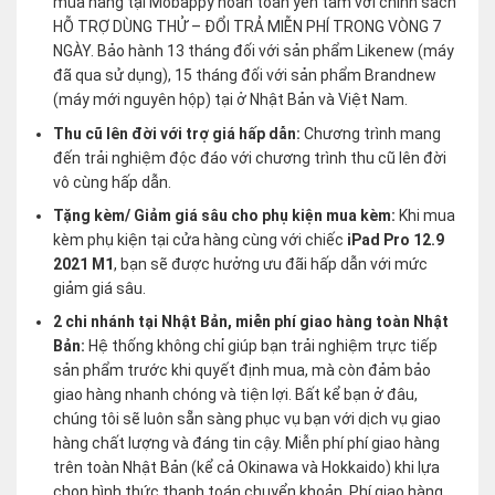
mua hàng tại Mobappy hoàn toàn yên tâm với chính sách
HỖ TRỢ DÙNG THỬ – ĐỔI TRẢ MIỄN PHÍ TRONG VÒNG 7
NGÀY. Bảo hành 13 tháng đối với sản phẩm Likenew (máy
đã qua sử dụng), 15 tháng đối với sản phẩm Brandnew
(máy mới nguyên hộp) tại ở Nhật Bản và Việt Nam.
Thu cũ lên đời với trợ giá hấp dẫn:
Chương trình mang
đến trải nghiệm độc đáo với chương trình thu cũ lên đời
vô cùng hấp dẫn.
Tặng kèm/ Giảm giá sâu cho phụ kiện mua kèm:
Khi mua
kèm phụ kiện tại cửa hàng cùng với chiếc
iPad Pro 12.9
2021 M1
, bạn sẽ được hưởng ưu đãi hấp dẫn với mức
giảm giá sâu.
2 chi nhánh tại Nhật Bản, miễn phí giao hàng toàn Nhật
Bản:
Hệ thống không chỉ giúp bạn trải nghiệm trực tiếp
sản phẩm trước khi quyết định mua, mà còn đảm bảo
giao hàng nhanh chóng và tiện lợi. Bất kể bạn ở đâu,
chúng tôi sẽ luôn sẵn sàng phục vụ bạn với dịch vụ giao
hàng chất lượng và đáng tin cậy. Miễn phí phí giao hàng
trên toàn Nhật Bản (kể cả Okinawa và Hokkaido) khi lựa
chọn hình thức thanh toán chuyển khoản. Phí giao hàng