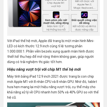
Với iPad thế hệ mới, Apple đã trang bị một màn hình Mini-
LED có kích thước 12.9 inch cùng tỉ lệ tương phản
1.000.000:1. Phần viền bezels xung quanh màn hình được
thiết kế thu hẹp để mở rộng thêm không gian, giúp người
dùng có trải nghiệm thị giác tốt hơn.
Hiệu năng vượt trội với chip M1 thế hệ mới
Máy tính bảng iPad 12.9 inch 2021 được trang bị con chip
mới Apple M1 với 8 nhân CPU và 8 nhân GPU. Nhờ đó, tablet
hưa hẹn mang lại một hiệu năng vượt trội, cụ thể máy cho
khả năng xử lý về CPU nhanh hơn 50% và 40% GPU so với thế
hệ cũ.